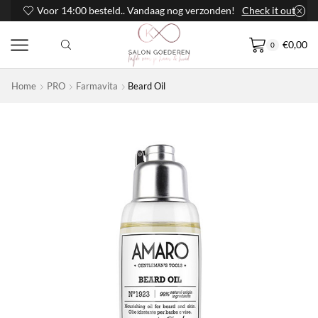
Voor 14:00 besteld.. Vandaag nog verzonden!
Check it out
€
0,00
0
Home
PRO
Farmavita
Beard Oil