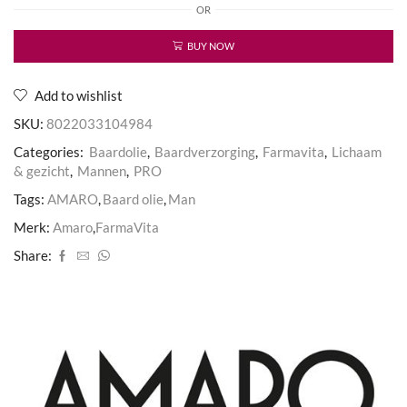
OR
aantal
BUY NOW
Add to wishlist
SKU:
8022033104984
Categories:
Baardolie
,
Baardverzorging
,
Farmavita
,
Lichaam
& gezicht
,
Mannen
,
PRO
Tags:
AMARO
,
Baard olie
,
Man
Merk:
Amaro
,
FarmaVita
Share: