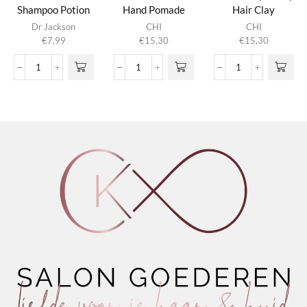
Shampoo Potion
Hand Pomade
Hair Clay
4.0
Dr Jackson
CHI
CHI
€
7,99
€
15,30
€
15,30
Silver
MAN
MAN
Effect
Palm
Nitty
Shampoo
of
Gritty
Potion
Your
Hair
4.0
Hand
Clay
aantal
Pomade
aantal
aantal