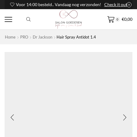
Voor 14:00 besteld.. Vandaag nog verzonden!
Check it out
€
0,00
0
Home
PRO
Dr Jackson
Hair Spray Antidot 1.4