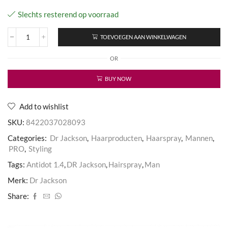
Slechts resterend op voorraad
TOEVOEGEN AAN WINKELWAGEN
Hair
Spray
OR
Antidot
1.4
aantal
BUY NOW
Add to wishlist
SKU:
8422037028093
Categories:
Dr Jackson
,
Haarproducten
,
Haarspray
,
Mannen
,
PRO
,
Styling
Tags:
Antidot 1.4
,
DR Jackson
,
Hairspray
,
Man
Merk:
Dr Jackson
Share: