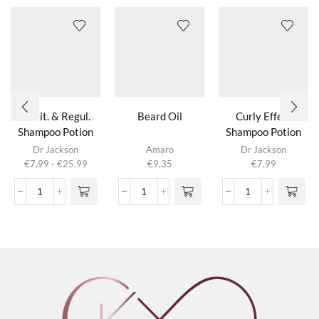
Revit. & Regul.
Beard Oil
Curly Effect
Shampoo Potion
Shampoo Potion
Dit product
3.0
2.0
Dr Jackson
Amaro
Dr Jackson
heeft
Prijsklasse:
€
7,99
-
€
25,99
€
9,35
€
7,99
meerdere
€7,99
variaties.
tot
Revit.
Beard
Curly
Deze optie
€25,99
&
Oil
Effect
kan gekozen
Regul.
aantal
Shampoo
worden op de
Shampoo
Potion
productpagina
Potion
2.0
3.0
aantal
aantal