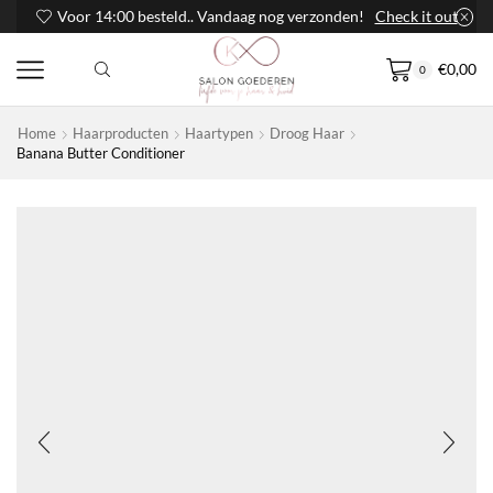
Voor 14:00 besteld.. Vandaag nog verzonden!
Check it out
€
0,00
0
Home
Haarproducten
Haartypen
Droog Haar
Banana Butter Conditioner