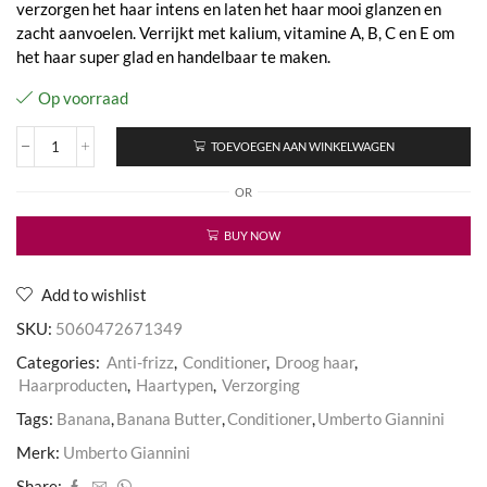
verzorgen het haar intens en laten het haar mooi glanzen en
zacht aanvoelen. Verrijkt met kalium, vitamine A, B, C en E om
het haar super glad en handelbaar te maken.
Op voorraad
TOEVOEGEN AAN WINKELWAGEN
Banana
Butter
OR
Conditioner
aantal
BUY NOW
Add to wishlist
SKU:
5060472671349
Categories:
Anti-frizz
,
Conditioner
,
Droog haar
,
Haarproducten
,
Haartypen
,
Verzorging
Tags:
Banana
,
Banana Butter
,
Conditioner
,
Umberto Giannini
Merk:
Umberto Giannini
Share: