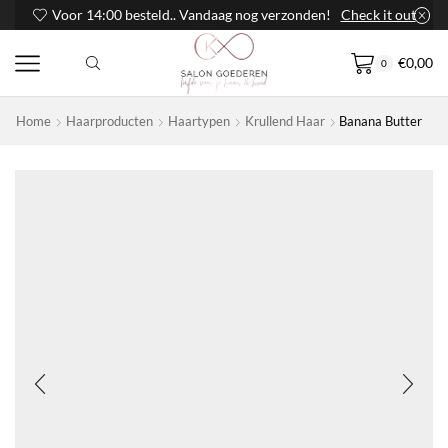
Voor 14:00 besteld.. Vandaag nog verzonden!
Check it out
€
0,00
0
Home
Haarproducten
Haartypen
Krullend Haar
Banana Butter