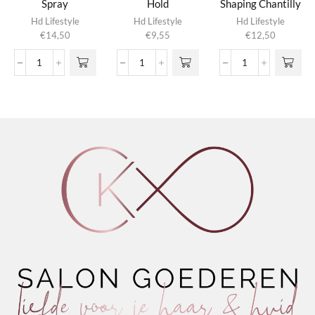
Spray
Hold
Shaping Chantilly
Hd Lifestyle
Hd Lifestyle
Hd Lifestyle
€
14,50
€
9,55
€
12,50
Smooth
Strong
Conditioning
&
Gel
Shaping
Protect
Firm
Chantilly
Spray
Hold
aantal
aantal
aantal