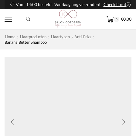
Voor 14:00 besteld.. Vandaag nog verzonden!
Check it out
€
0,00
0
Home
Haarproducten
Haartypen
Anti-Frizz
Banana Butter Shampoo