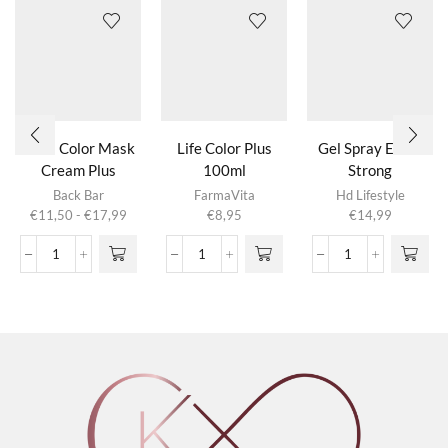
Nº05 Color Mask
Life Color Plus
Gel Spray Extra
Cream Plus
100ml
Strong
Dit product
Dit product
Back Bar
FarmaVita
Hd Lifestyle
heeft
heeft
Prijsklasse:
€
11,50
-
€
17,99
€
8,95
€
14,99
meerdere
meerdere
€11,50
variaties.
variaties.
tot
Nº05
Life
Gel
Deze optie
Deze optie
€17,99
Color
Color
Spray
kan gekozen
kan gekozen
Mask
Plus
Extra
worden op de
worden op de
Cream
100ml
Strong
productpagina
productpagina
Plus
aantal
aantal
aantal