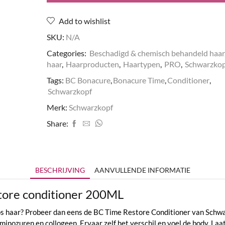
aantal
Add to wishlist
SKU:
N/A
Categories:
Beschadigd & chemisch behandeld haar
haar
,
Haarproducten
,
Haartypen
,
PRO
,
Schwarzkop
Tags:
BC Bonacure
,
Bonacure Time
,
Conditioner
,
Schwarzkopf
Merk:
Schwarzkopf
Share:
BESCHRIJVING
AANVULLENDE INFORMATIE
tore conditioner 200ML
broos haar? Probeer dan eens de BC Time Restore Conditioner van Sch
inozuren en collogeen. Ervaar zelf het verschil en voel de body. Laat