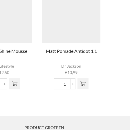
Shine Mousse
Matt Pomade Antidot 1.1
Nº03 Ge
Di
ifestyle
Dr Jackson
12,50
€
10,99
€
m
vari
olume
Matt
o
Pomade
g
hine
Antidot
wor
ousse
1.1
prod
ntal
aantal
PRODUCT GROEPEN