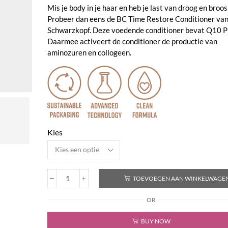
Mis je body in je haar en heb je last van droog en broos
Probeer dan eens de BC Time Restore Conditioner va
Schwarzkopf. Deze voedende conditioner bevat Q10 Pl
Daarmee activeert de conditioner de productie van
aminozuren en collogeen.
Kies
TOEVOEGEN AAN WINKELWAGE
BC
Bonacure
OR
Time
Restore
BUY NOW
Conditioner