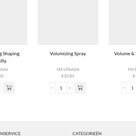
g Shaping
Volumizing Spray
Volume & 
lly
style
Hd Lifestyle
Hd L
50
€
10,85
€
tioning
Volumizing
V
ing
Spray
&
illy
aantal
S
l
M
aa
NSERVICE
CATEGORIEËN