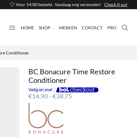
Voor 14:00 besteld.. Vandaag nog verzonden!
Check it out
HOME
SHOP
MERKEN
CONTACT
PRO
re Conditioner
BC Bonacure Time Restore
Conditioner
Prijsklasse:
€
14,90
-
€
38,75
€14,90
tot
€38,75