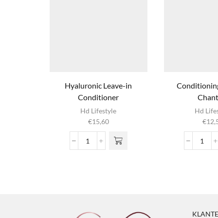
Hyaluronic Leave-in
Conditionin
Conditioner
Chanti
Hd Lifestyle
Hd Life
€
15,60
€
12,
Hyaluronic
Condi
Leave-
Shap
in
Chant
Conditioner
aanta
aantal
KLANTE