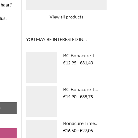
 haar?
n
View all products
us.
YOU MAY BE INTERESTED IN…
BC Bonacure Time Restore Shampoo
Prijsklasse:
€
12,95
-
€
31,40
€12,95
tot
€31,40
BC Bonacure Time Restore Conditioner
Prijsklasse:
€
14,90
-
€
38,75
€14,90
N
tot
€38,75
Bonacure Time Restore Clay Treatment
Prijsklasse:
€
16,50
-
€
27,05
€16,50