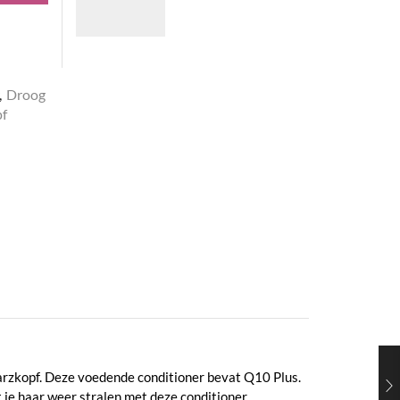
tot
€27,05
,
Droog
f
warzkopf. Deze voedende conditioner bevat Q10 Plus.
 je haar weer stralen met deze conditioner.