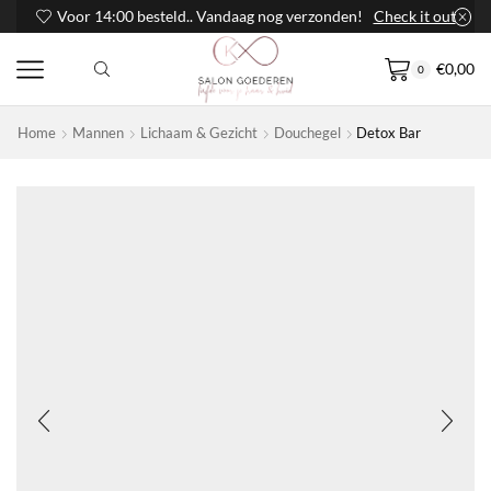
Voor 14:00 besteld.. Vandaag nog verzonden!
Check it out
€
0,00
0
Home
Mannen
Lichaam & Gezicht
Douchegel
Detox Bar