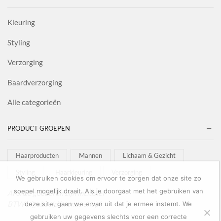
Kleuring
Styling
Verzorging
Baardverzorging
Alle categorieën
PRODUCT GROEPEN
Haarproducten
Mannen
Lichaam & Gezicht
Styling
Haarkleuring
Verzorging
We gebruiken cookies om ervoor te zorgen dat onze site zo
soepel mogelijk draait. Als je doorgaat met het gebruiken van
Al onze goederen zijn inclusief
BTW afgebeeld in onze shop!
deze site, gaan we ervan uit dat je ermee instemt. We
gebruiken uw gegevens slechts voor een correcte