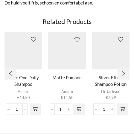
De huid voelt fris, schoon en comfortabel aan.
Related Products
All In One Daily
Matte Pomade
Silver Effect
Shampoo
Shampoo Potion
4.0
Amaro
Amaro
Dr Jackson
€
14,50
€
14,50
€
7,99
All
Matte
Silver
In
Pomade
Effect
One
aantal
Shampoo
Daily
Potion