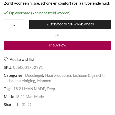
Zorgt voor een frisse, schone en comfortabel aanvoelende huid.
Op voorraad (kan nabesteld worden)
TOEVOEGEN AAN WINKELWAGEN
Detox
bar
OR
aantal
BUY NOW
Add to wishlist
SKU:
0860001752991
Categories:
Douchegel
,
Haarproducten
,
Lichaam & gezicht
,
Lichaamsreiniging
,
Mannen
Tags:
18.21 MAN MADE
,
Zeep
Merk:
18.21 Man Made
Share: