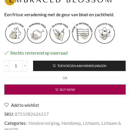
Een frisse verademing met de geur van bloei en zachtheid.
Slechts resterend op voorraad
TOEVOEGEN AAN WINKELWAGEN
Embraced
Blossom
OR
-
Hand
Wash
BUY NOW
aantal
Add to wishlist
SKU:
8721082626217
Categories:
Handverzorging
,
Handzeep
,
Lichaam
,
Lichaam &
gezicht