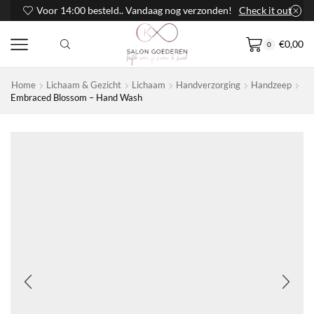
Voor 14:00 besteld.. Vandaag nog verzonden!
Check it out
€
0,00
0
Home
Lichaam & Gezicht
Lichaam
Handverzorging
Handzeep
Embraced Blossom – Hand Wash