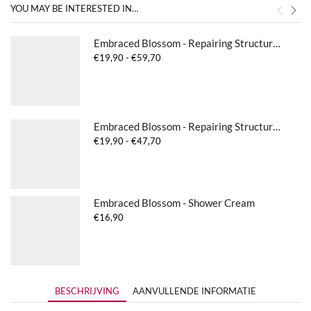
YOU MAY BE INTERESTED IN…
Embraced Blossom - Repairing Structure Conditioner
Prijsklasse:
€
19,90
-
€
59,70
€19,90
tot
€59,70
Embraced Blossom - Repairing Structure Shampoo
Prijsklasse:
€
19,90
-
€
47,70
€19,90
tot
€47,70
Embraced Blossom - Shower Cream
€
16,90
BESCHRIJVING
AANVULLENDE INFORMATIE