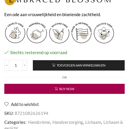
Een ode aan vrouwelijkheid en bloeiende zachtheid.
Slechts resterend op voorraad
TOEVOEGEN AAN WINKELWAGEN
Embraced
Blossom
OR
-
Hand
Cream
BUY NOW
aantal
Add to wishlist
SKU:
8721082626194
Categories:
Handcrème
,
Handverzorging
,
Lichaam
,
Lichaam &
gezicht