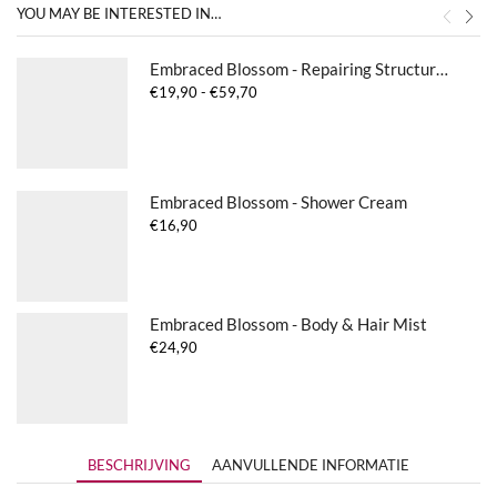
YOU MAY BE INTERESTED IN…
Embraced Blossom - Repairing Structure Conditioner
Prijsklasse:
€
19,90
-
€
59,70
€19,90
tot
€59,70
Embraced Blossom - Shower Cream
€
16,90
Embraced Blossom - Body & Hair Mist
€
24,90
BESCHRIJVING
AANVULLENDE INFORMATIE