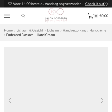
Voor 14:00 besteld.. Vandaag nog verzonden!
Check it out
€
0,00
0
Home
Lichaam & Gezicht
Lichaam
Handverzorging
Handcrème
Embraced Blossom – Hand Cream