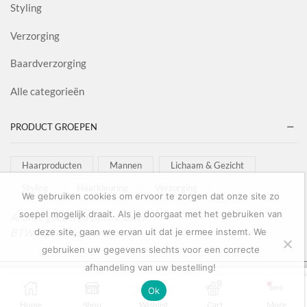
Styling
Verzorging
Baardverzorging
Alle categorieën
PRODUCT GROEPEN
Haarproducten
Mannen
Lichaam & Gezicht
Styling
Haarkleuring
Verzorging
We gebruiken cookies om ervoor te zorgen dat onze site zo
soepel mogelijk draait. Als je doorgaat met het gebruiken van
Al onze goederen zijn inclusief
BTW afgebeeld in onze shop!
deze site, gaan we ervan uit dat je ermee instemt. We
gebruiken uw gegevens slechts voor een correcte
afhandeling van uw bestelling!
Copyright © 2022
Salon Goederen
0
0
TOEVOEGEN AAN
Ok
BUY NOW
WINKELWAGEN
Embraced
Home
Shop
Wishlist
Cart
More