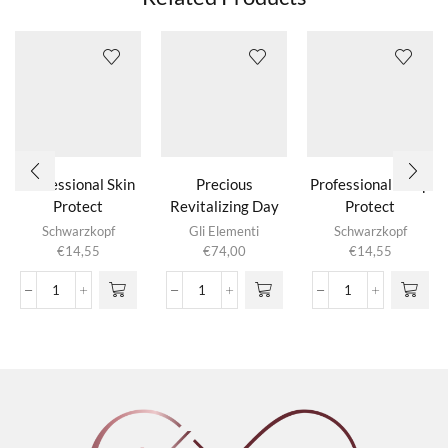
Professional Skin
Precious
Professional Scalp
Protect
Revitalizing Day
Protect
Cream
Schwarzkopf
Gli Elementi
Schwarzkopf
€
14,55
€
74,00
€
14,55
Professional
Precious
Professional
Skin
Revitalizing
Scalp
Protect
Day
Protect
aantal
Cream
aantal
aantal