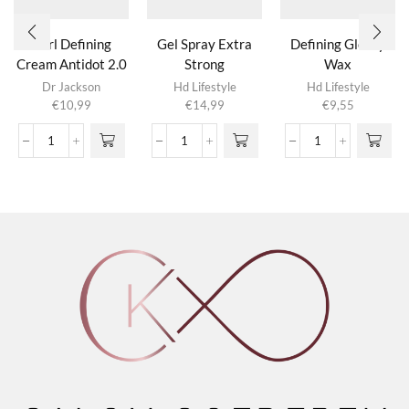
Curl Defining
Gel Spray Extra
Defining Glossy
Cream Antidot 2.0
Strong
Wax
Dr Jackson
Hd Lifestyle
Hd Lifestyle
€
10,99
€
14,99
€
9,55
Curl
Gel
Defining
Defining
Spray
Glossy
Cream
Extra
Wax
Antidot
Strong
aantal
2.0
aantal
aantal