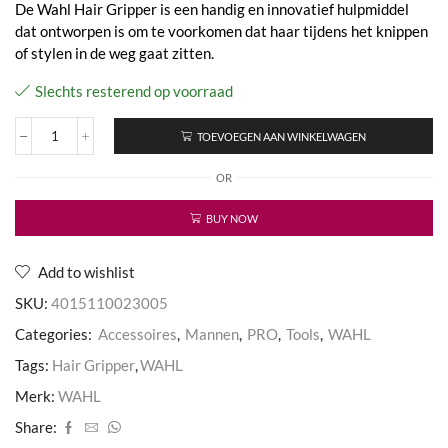
De Wahl Hair Gripper is een handig en innovatief hulpmiddel
dat ontworpen is om te voorkomen dat haar tijdens het knippen
of stylen in de weg gaat zitten.
Slechts resterend op voorraad
TOEVOEGEN AAN WINKELWAGEN
Wahl
Hair
OR
Gripper
Black
aantal
BUY NOW
Add to wishlist
SKU:
4015110023005
Categories:
Accessoires
,
Mannen
,
PRO
,
Tools
,
WAHL
Tags:
Hair Gripper
,
WAHL
Merk:
WAHL
Share: