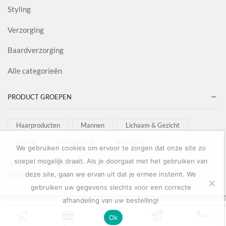
Styling
Verzorging
Baardverzorging
Alle categorieën
PRODUCT GROEPEN
Haarproducten
Mannen
Lichaam & Gezicht
Styling
Haarkleuring
Verzorging
We gebruiken cookies om ervoor te zorgen dat onze site zo
soepel mogelijk draait. Als je doorgaat met het gebruiken van
Al onze goederen zijn inclusief
BTW afgebeeld in onze shop!
deze site, gaan we ervan uit dat je ermee instemt. We
gebruiken uw gegevens slechts voor een correcte
afhandeling van uw bestelling!
Copyright © 2022
Salon Goederen
0
0
TOEVOEGEN AAN
Ok
BUY NOW
WINKELWAGEN
ordless