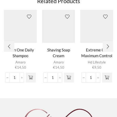
Related Products
All In One Daily
Shaving Soap
Extreme Gel
Shampoo
Cream
Maximum Control
Amaro
Amaro
Hd Lifestyle
€
14,50
€
14,50
€
9,50
All
Shaving
Extreme
In
Soap
Gel
One
Cream
Maximum
Daily
aantal
Control
Shampoo
aantal
aantal