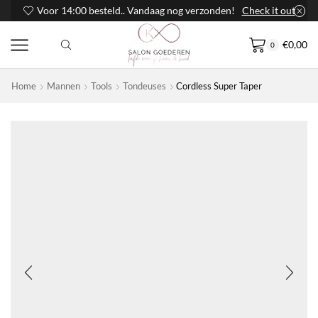
Voor 14:00 besteld.. Vandaag nog verzonden!
Check it out
€
0,00
0
Home
Mannen
Tools
Tondeuses
Cordless Super Taper