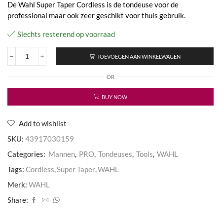
De Wahl Super Taper Cordless is de tondeuse voor de
professional maar ook zeer geschikt voor thuis gebruik.
Slechts resterend op voorraad
TOEVOEGEN AAN WINKELWAGEN
Cordless
Super
OR
Taper
aantal
BUY NOW
Add to wishlist
SKU:
43917030159
Categories:
Mannen
,
PRO
,
Tondeuses
,
Tools
,
WAHL
Tags:
Cordless
,
Super Taper
,
WAHL
Merk:
WAHL
Share: