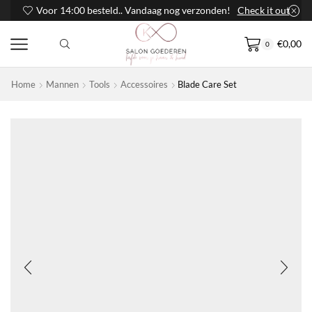
Voor 14:00 besteld.. Vandaag nog verzonden!
Check it out
€
0,00
0
Home
Mannen
Tools
Accessoires
Blade Care Set