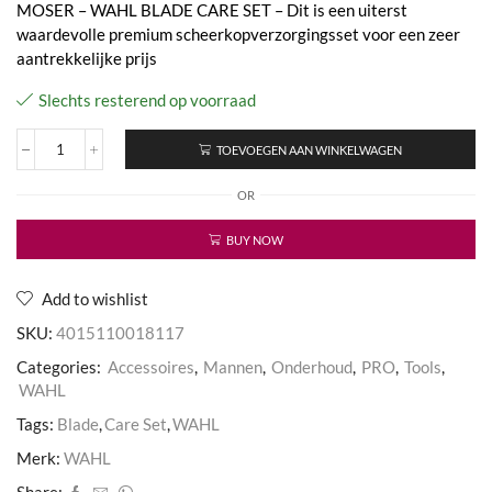
MOSER – WAHL BLADE CARE SET – Dit is een uiterst
waardevolle premium scheerkopverzorgingsset voor een zeer
aantrekkelijke prijs
Slechts resterend op voorraad
TOEVOEGEN AAN WINKELWAGEN
Blade
Care
OR
Set
aantal
BUY NOW
Add to wishlist
SKU:
4015110018117
Categories:
Accessoires
,
Mannen
,
Onderhoud
,
PRO
,
Tools
,
WAHL
Tags:
Blade
,
Care Set
,
WAHL
Merk:
WAHL
Share: