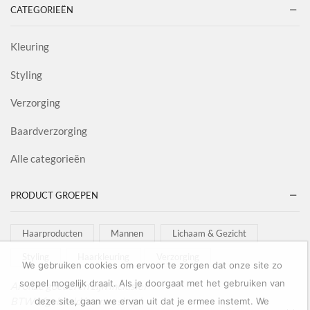
CATEGORIEËN
Kleuring
Styling
Verzorging
Baardverzorging
Alle categorieën
PRODUCT GROEPEN
Haarproducten
Mannen
Lichaam & Gezicht
Styling
Haarkleuring
Verzorging
We gebruiken cookies om ervoor te zorgen dat onze site zo
soepel mogelijk draait. Als je doorgaat met het gebruiken van
Al onze goederen zijn inclusief
BTW afgebeeld in onze shop!
deze site, gaan we ervan uit dat je ermee instemt. We