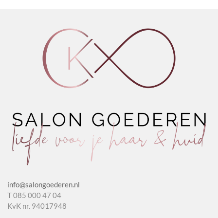
Hold
aantal
aantal
info@salongoederen.nl
T 085 000 47 04
KvK nr. 94017948