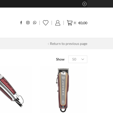
€
0,00
0
Return to previous page
Products
Show
per
page