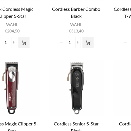
k Cordless Magic
Cordless Barber Combo
Cordless
lipper 5-Star
Black
T-
C
WAHL
WAHL
€
204,50
€
313,40
Black
Cordless
Cordless
Barber
Magic
Combo
Clipper
Black
5-
aantal
Star
aantal
ss Magic Clipper 5-
Cordless Senior 5-Star
Cordl
Star
Black