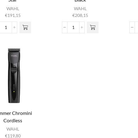
WAHL
WAHL
€
191,15
€
208,15
Cordless
Cordless
Magic
Senior
Clipper
5-
5-
Star
Star
Black
aantal
aantal
immer Chromini
Cordless
WAHL
€
119,80