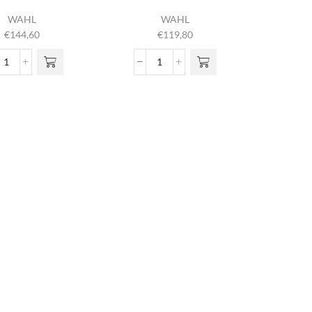
WAHL
WAHL
€
144,60
€
119,80
Cordless
Peanut
Super
Li
Taper
Cordless
aantal
Blue
aantal