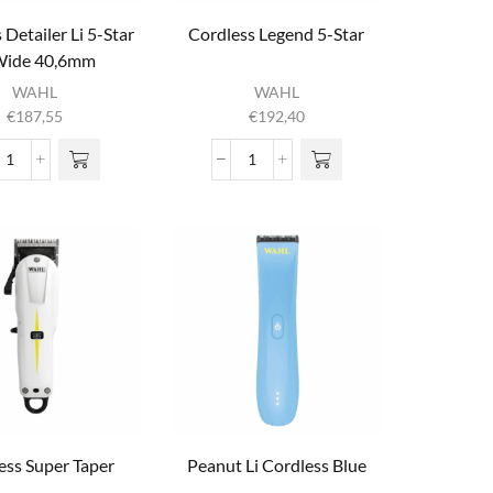
 Detailer Li 5-Star
Cordless Legend 5-Star
Wide 40,6mm
hrome/Rood
WAHL
WAHL
€
187,55
€
192,40
Cordless
Cordless
Detailer
Legend
Li
5-
5-
Star
Star
aantal
T-
Wide
40,6mm
Chrome/Rood
aantal
ess Super Taper
Peanut Li Cordless Blue