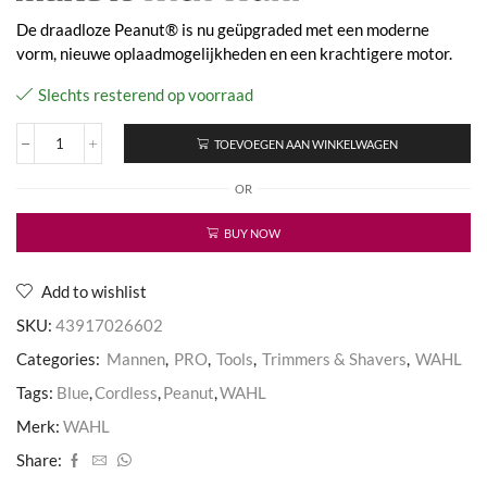
De draadloze Peanut® is nu geüpgraded met een moderne
vorm, nieuwe oplaadmogelijkheden en een krachtigere motor.
Slechts resterend op voorraad
TOEVOEGEN AAN WINKELWAGEN
Peanut
Li
OR
Cordless
Blue
aantal
BUY NOW
Add to wishlist
SKU:
43917026602
Categories:
Mannen
,
PRO
,
Tools
,
Trimmers & Shavers
,
WAHL
Tags:
Blue
,
Cordless
,
Peanut
,
WAHL
Merk:
WAHL
Share: