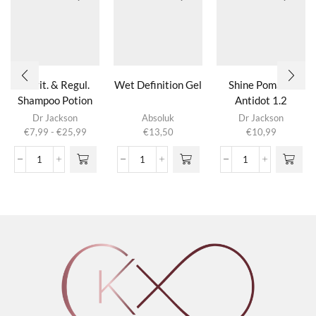
Revit. & Regul.
Wet Definition Gel
Shine Pomade
Shampoo Potion
Antidot 1.2
Dit product
3.0
Dr Jackson
Absoluk
Dr Jackson
heeft
Prijsklasse:
€
7,99
-
€
25,99
€
13,50
€
10,99
meerdere
€7,99
variaties.
tot
Revit.
Wet
Shine
Deze optie
€25,99
&
Definition
Pomade
kan gekozen
Regul.
Gel
Antidot
worden op de
Shampoo
aantal
1.2
productpagina
Potion
aantal
3.0
aantal