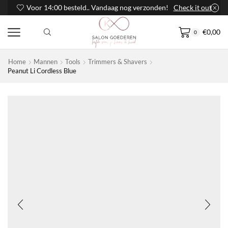
Voor 14:00 besteld.. Vandaag nog verzonden!
Check it out
€
0,00
0
Home
Mannen
Tools
Trimmers & Shavers
Peanut Li Cordless Blue