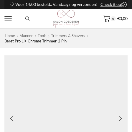
Voor 14:00 besteld.. Vandaag nog verzonden!
Check it out
€
0,00
0
Home
Mannen
Tools
Trimmers & Shavers
Beret Pro Li+ Chrome Trimmer-2 Pin