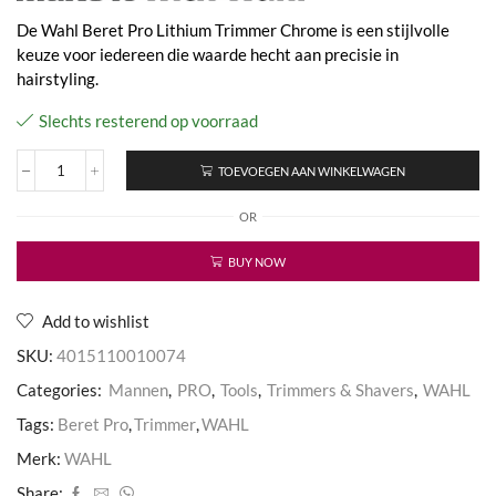
De Wahl Beret Pro Lithium Trimmer Chrome is een stijlvolle
keuze voor iedereen die waarde hecht aan precisie in
hairstyling.
Slechts resterend op voorraad
TOEVOEGEN AAN WINKELWAGEN
Beret
Pro
OR
Li+
Chrome
Trimmer-
BUY NOW
2
pin
aantal
Add to wishlist
SKU:
4015110010074
Categories:
Mannen
,
PRO
,
Tools
,
Trimmers & Shavers
,
WAHL
Tags:
Beret Pro
,
Trimmer
,
WAHL
Merk:
WAHL
Share: