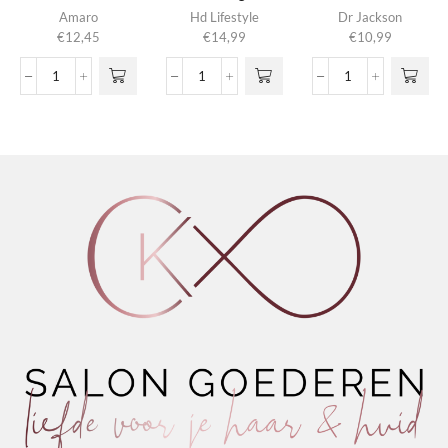
Amaro
Hd Lifestyle
Dr Jackson
€
12,45
€
14,99
€
10,99
Invisible
Gel
Hair
Shaving
Spray
Spray
Gel
Extra
Antidot
aantal
Strong
1.4
aantal
aantal