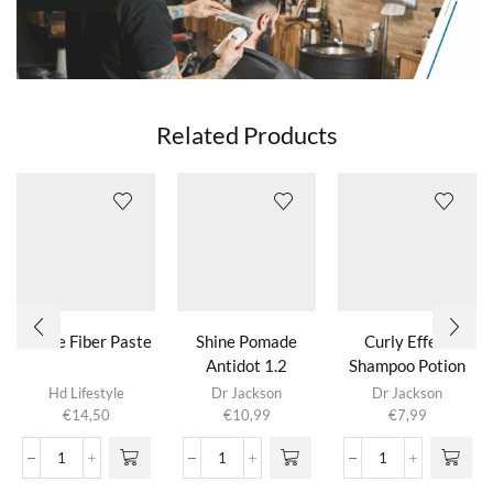
Related Products
Matte Fiber Paste
Shine Pomade
Curly Effect
Antidot 1.2
Shampoo Potion
2.0
Hd Lifestyle
Dr Jackson
Dr Jackson
€
14,50
€
10,99
€
7,99
Matte
Shine
Curly
Fiber
Pomade
Effect