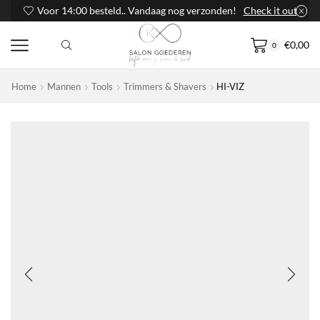
Voor 14:00 besteld.. Vandaag nog verzonden!
Check it out
€
0,00
0
Home
Mannen
Tools
Trimmers & Shavers
HI-VIZ