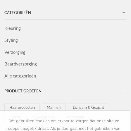
CATEGORIEËN
Kleuring
Styling
Verzorging
Baardverzorging
Alle categorieën
PRODUCT GROEPEN
Haarproducten
Mannen
Lichaam & Gezicht
Styling
Haarkleuring
Verzorging
We gebruiken cookies om ervoor te zorgen dat onze site zo
soepel mogelijk draait. Als je doorgaat met het gebruiken van
Al onze goederen zijn inclusief