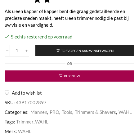
Als u een kapper of kapper bent die graag gedetailleerde en
precieze sneden maakt, heeft u een trimmer nodig die past bij
uw visie en vaardigheid.
Slechts resterend op voorraad
TOEVOEGEN AAN WINKELWAGEN
HI-
VIZ
OR
aantal
BUY NOW
Add to wishlist
SKU:
43917002897
Categories:
Mannen
,
PRO
,
Tools
,
Trimmers & Shavers
,
WAHL
Tags:
Trimmer
,
WAHL
Merk:
WAHL