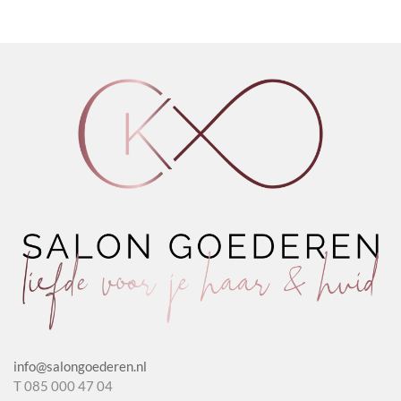
Paste
Antidot
Shampoo
aantal
1.2
Potion
aantal
2.0
aantal
info@salongoederen.nl
T 085 000 47 04