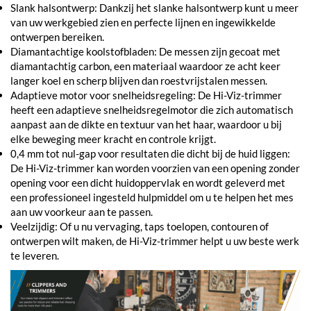
Slank halsontwerp: Dankzij het slanke halsontwerp kunt u meer
van uw werkgebied zien en perfecte lijnen en ingewikkelde
ontwerpen bereiken.
Diamantachtige koolstofbladen: De messen zijn gecoat met
diamantachtig carbon, een materiaal waardoor ze acht keer
langer koel en scherp blijven dan roestvrijstalen messen.
Adaptieve motor voor snelheidsregeling: De Hi-Viz-trimmer
heeft een adaptieve snelheidsregelmotor die zich automatisch
aanpast aan de dikte en textuur van het haar, waardoor u bij
elke beweging meer kracht en controle krijgt.
0,4 mm tot nul-gap voor resultaten die dicht bij de huid liggen:
De Hi-Viz-trimmer kan worden voorzien van een opening zonder
opening voor een dicht huidoppervlak en wordt geleverd met
een professioneel ingesteld hulpmiddel om u te helpen het mes
aan uw voorkeur aan te passen.
Veelzijdig: Of u nu vervaging, taps toelopen, contouren of
ontwerpen wilt maken, de Hi-Viz-trimmer helpt u uw beste werk
te leveren.