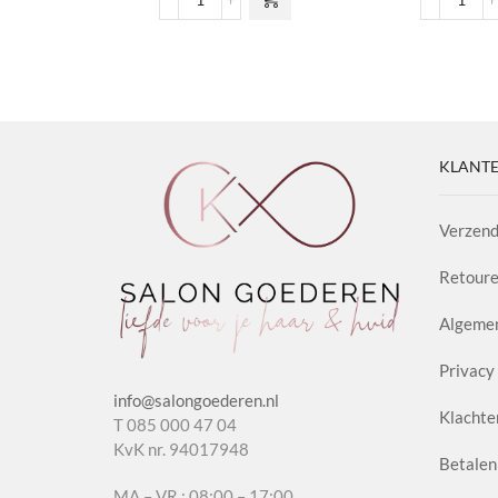
The Bloom Collection
Magic
aantal
aanta
KLANTE
Verzend
Retoure
Algeme
Privacy 
info@salongoederen.nl
Klachte
T 085 000 47 04
KvK nr. 94017948
Betalen
MA – VR : 08:00 – 17:00