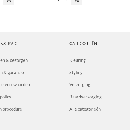
 Luminizer Highligter
Morning Dew Primer
Fr
l
aantal
aa
NSERVICE
CATEGORIEËN
en & bezorgen
Kleuring
n & garantie
Styling
ne voorwaarden
Verzorging
policy
Baardverzorging
n procedure
Alle categorieën