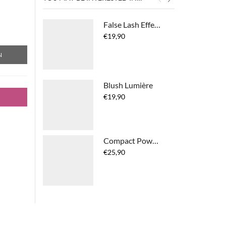
False Lash Effect Mascara 4D Extra Black
€
19,90
N
Blush Lumière
€
19,90
Compact Powder Make-up Poeder 3-in-1
€
25,90