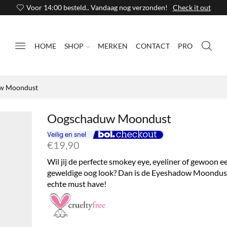
Voor 14:00 besteld.. Vandaag nog verzonden!
Check it out
HOME
SHOP
MERKEN
CONTACT
PRO
w Moondust
Oogschaduw Moondust
€
19,90
Wil jij de perfecte smokey eye, eyeliner of gewoon e
geweldige oog look? Dan is de Eyeshadow Moondus
echte must have!