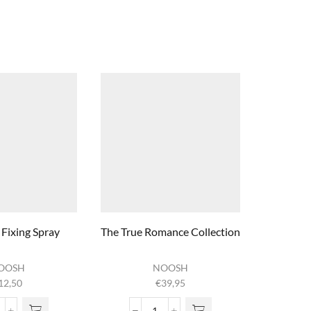
 Fixing Spray
The True Romance Collection
Yacht 
OOSH
NOOSH
12,50
€
39,95