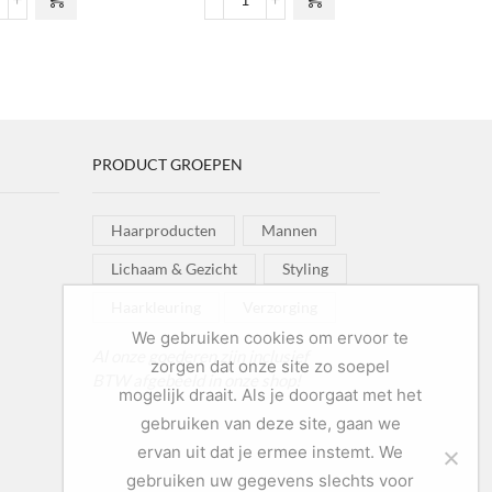
esh Air Fixing Spray
The True Romance Collection
ntal
aantal
PRODUCT GROEPEN
Haarproducten
Mannen
Lichaam & Gezicht
Styling
Haarkleuring
Verzorging
We gebruiken cookies om ervoor te
Al onze goederen zijn inclusief
zorgen dat onze site zo soepel
BTW afgebeeld in onze shop!
mogelijk draait. Als je doorgaat met het
gebruiken van deze site, gaan we
ervan uit dat je ermee instemt. We
gebruiken uw gegevens slechts voor