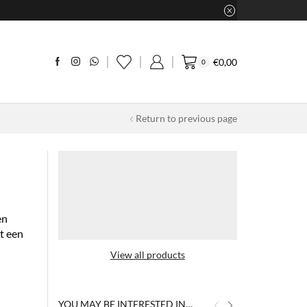
€
0,00
0
Return to previous page
en
t een
View all products
YOU MAY BE INTERESTED IN…