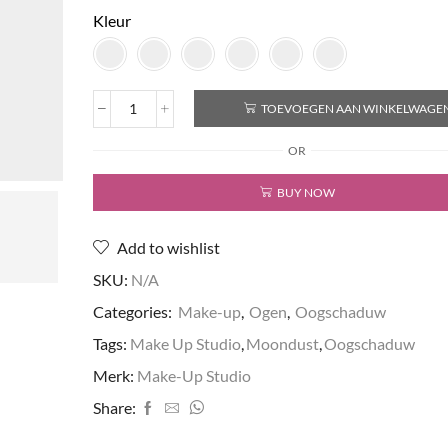
Kleur
TOEVOEGEN AAN WINKELWAGE
Oogschaduw
Moondust
OR
aantal
BUY NOW
Add to wishlist
SKU:
N/A
Categories:
Make-up
,
Ogen
,
Oogschaduw
Tags:
Make Up Studio
,
Moondust
,
Oogschaduw
Merk:
Make-Up Studio
Share: