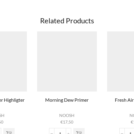
Related Products
r Highligter
Morning Dew Primer
Fresh Air
SH
NOOSH
N
50
€
17,50
€