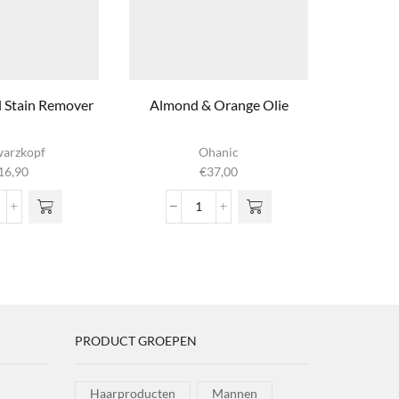
l Stain Remover
Almond & Orange Olie
Profess
arzkopf
Ohanic
S
16,90
€
37,00
ofessional
Almond
ain
&
emover
Orange
ntal
Olie
aantal
PRODUCT GROEPEN
Haarproducten
Mannen