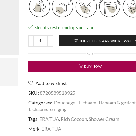
Slechts resterend op voorraad
TOEVOEGEN AAN WINKELWAGE
Rich
Cocoon
OR
-
Shower
BUY NOW
Cream
aantal
Add to wishlist
SKU:
8720589528925
Categories:
Douchegel
,
Lichaam
,
Lichaam & gezicht
Lichaamsreiniging
Tags:
ERA TUA
,
Rich Cocoon
,
Shower Cream
Merk:
ERA TUA