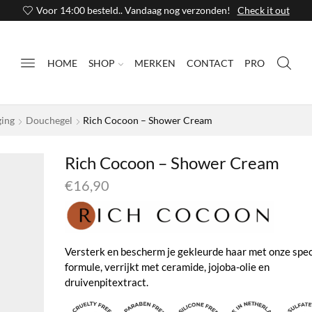
Voor 14:00 besteld.. Vandaag nog verzonden!
Check it out
HOME
SHOP
MERKEN
CONTACT
PRO
ging
Douchegel
Rich Cocoon – Shower Cream
Rich Cocoon – Shower Cream
€
16,90
Versterk en bescherm je gekleurde haar met onze spec
formule, verrijkt met ceramide, jojoba-olie en
druivenpitextract.