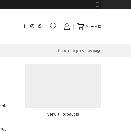
€
0,00
0
Return to previous page
iale
View all products