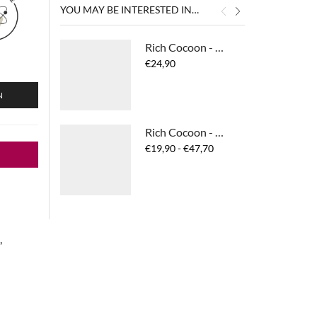
YOU MAY BE INTERESTED IN…
Rich Cocoon - Body & Hair Mist
€
24,90
N
Rich Cocoon - Color Protection Shampoo
Prijsklasse:
€
19,90
-
€
47,70
€19,90
tot
€47,70
,