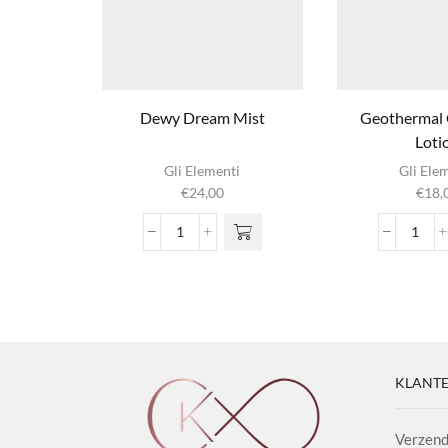
Dewy Dream Mist
Geothermal 
Loti
Gli Elementi
Gli Ele
€
24,00
€
18,
Dewy
Geot
Dream
Clean
Mist
Lotio
aantal
aanta
KLANTE
Verzend