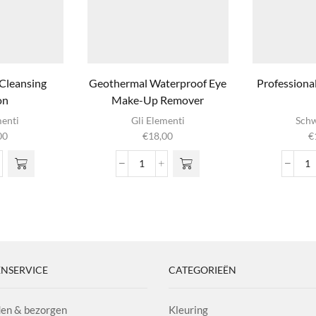
Cleansing
Geothermal Waterproof Eye
Professiona
on
Make-Up Remover
menti
Gli Elementi
Schw
00
€
18,00
€
hermal
Geothermal
Pr
sing
Waterproof
St
n
Eye
R
l
Make-
aa
Up
Remover
aantal
NSERVICE
CATEGORIEËN
en & bezorgen
Kleuring