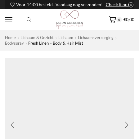
Voor 14:00 besteld.. Vandaag nog verzonden!
Check it out
€
0,00
0
Home
Lichaam & Gezicht
Lichaam
Lichaamsverzorging
Bodyspray
Fresh Linen – Body & Hair Mist