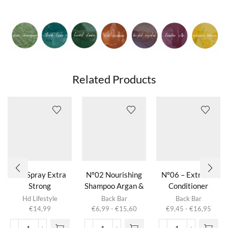
Related Products
Gel Spray Extra
Nº02 Nourishing
Nº06 – Extreme
Strong
Shampoo Argan &
Conditioner
Dit product
Dit product
Honey
Avocado & Wheat
Hd Lifestyle
Back Bar
Back Bar
heeft
heeft
Prijsklasse:
Prijsk
€
14,99
€
6,99
-
€
15,60
€
9,45
-
€
16,95
meerdere
meerdere
€6,99
€9,4
variaties.
variaties.
tot
tot