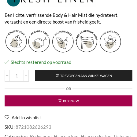
Een lichte, verfrissende Body & Hair Mist die hydrateert,
verzacht en een directe boost van frisheid geeft.
Slechts resterend op voorraad
TOEVOEGEN AAN WINKELWAGEN
Fresh
Linen
OR
-
Body
&
BUY NOW
Hair
Mist
aantal
Add to wishlist
SKU:
8721082626293
Categories:
Bodyspray
,
Haarparfum
,
Haarproducten
,
Lichaam
,