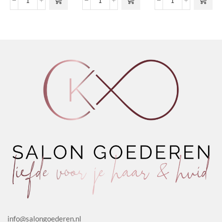
Gel
Nº02
Nº06
Deze optie
Deze optie
€15,60
€16,
Spray
Nourishing
-
kan gekozen
kan gekozen
Extra
Shampoo
Extreme
worden op de
worden op de
Strong
Argan
Conditioner
productpagina
productpagina
aantal
&
Avocado
Honey
&
aantal
Wheat
aantal
info@salongoederen.nl