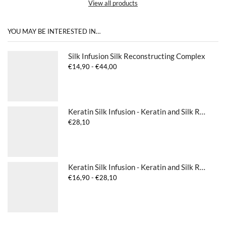
View all products
YOU MAY BE INTERESTED IN…
Silk Infusion Silk Reconstructing Complex
Prijsklasse:
€
14,90
-
€
44,00
€14,90
tot
€44,00
Keratin Silk Infusion - Keratin and Silk Reconstructing Complex
€
28,10
Keratin Silk Infusion - Keratin and Silk Reconstructing Complex
Prijsklasse:
€
16,90
-
€
28,10
€16,90
tot
€28,10