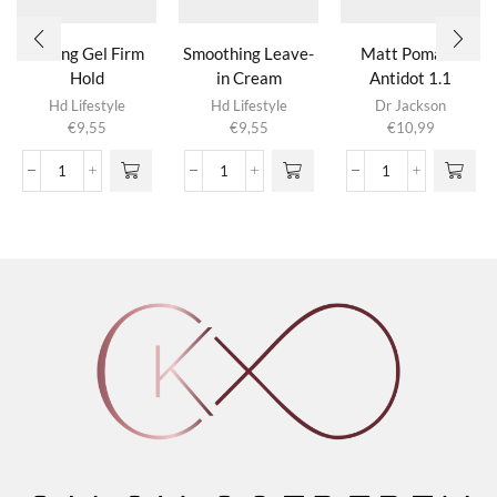
Strong Gel Firm
Smoothing Leave-
Matt Pomade
Hold
in Cream
Antidot 1.1
Hd Lifestyle
Hd Lifestyle
Dr Jackson
€
9,55
€
9,55
€
10,99
Strong
Smoothing
Matt
Gel
Leave-
Pomade
Firm
in
Antidot
Hold
Cream
1.1
aantal
aantal
aantal