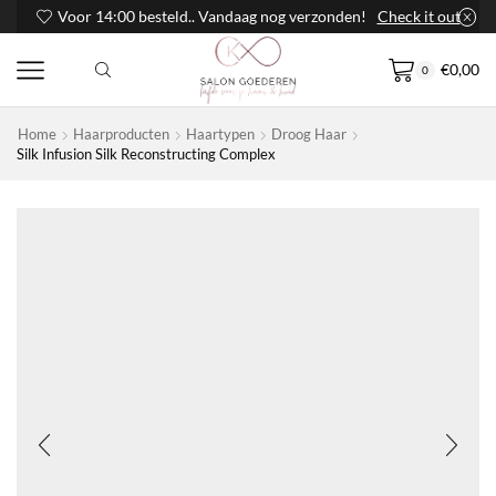
Voor 14:00 besteld.. Vandaag nog verzonden!
Check it out
€
0,00
0
Home
Haarproducten
Haartypen
Droog Haar
Silk Infusion Silk Reconstructing Complex