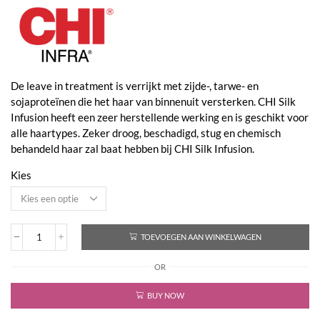
€14,90
tot
€44,00
De leave in treatment is verrijkt met zijde-, tarwe- en
sojaproteïnen die het haar van binnenuit versterken. CHI Silk
Infusion heeft een zeer herstellende werking en is geschikt voor
alle haartypes. Zeker droog, beschadigd, stug en chemisch
behandeld haar zal baat hebben bij CHI Silk Infusion.
Kies
TOEVOEGEN AAN WINKELWAGEN
Silk
Infusion
OR
Silk
Reconstructing
Complex
BUY NOW
aantal