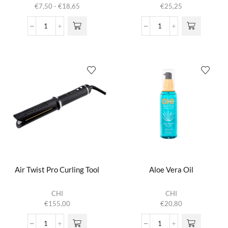
heeft
Prijsklasse:
€
7,50
-
€
18,65
€
25,25
meerdere
€7,50
variaties.
tot
44
9
Deze optie
€18,65
Style
Row
kan gekozen
&
Styling
worden op de
Stay
Brush
productpagina
Firm
CB14
Hold
aantal
Thermal
Protecting
Spray
-
Hairspray
aantal
Air Twist Pro Curling Tool
Aloe Vera Oil
CHI
CHI
€
155,00
€
20,80
Air
Aloe