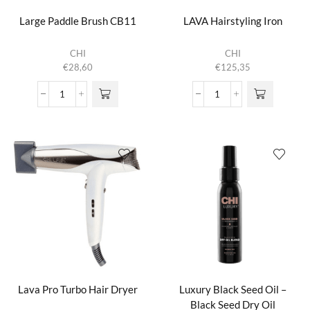
Large Paddle Brush CB11
LAVA Hairstyling Iron
CHI
CHI
€
28,60
€
125,35
Large
LAVA
Paddle
Hairstyling
Brush
Iron
CB11
aantal
aantal
Lava Pro Turbo Hair Dryer
Luxury Black Seed Oil –
Black Seed Dry Oil