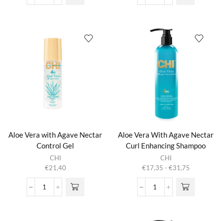
Twist
Vera
Pro
Oil
Curling
aantal
Tool
aantal
Aloe Vera with Agave Nectar
Aloe Vera With Agave Nectar
Control Gel
Curl Enhancing Shampoo
Dit product
CHI
CHI
heeft
Prijsklasse:
€
21,40
€
17,35
-
€
31,75
meerdere
€17,35
variaties.
tot
Aloe
Aloe
Deze optie
€31,75
Vera
Vera
kan gekozen
with
With
worden op de
Agave
Agave
productpagina