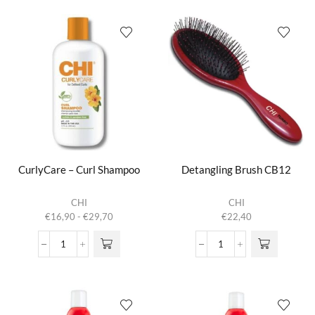
Color
Curl
worden op de
worden op de
Lock
Conditioner
productpagina
productpagina
Shampoo
aantal
aantal
CurlyCare – Curl Shampoo
Detangling Brush CB12
Dit product
CHI
CHI
heeft
Prijsklasse:
€
16,90
-
€
29,70
€
22,40
meerdere
€16,90
variaties.
tot
CurlyCare
Detangling
Deze optie
€29,70
-
Brush
kan gekozen
Curl
CB12
worden op de
Shampoo
aantal
productpagina
aantal