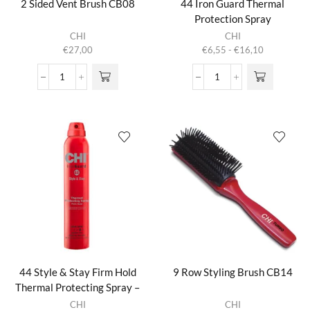
2 Sided Vent Brush CB08
44 Iron Guard Thermal
Protection Spray
Dit product
CHI
CHI
heeft
Prijsklasse:
€
27,00
€
6,55
-
€
16,10
meerdere
€6,55
variaties.
tot
2
44
Deze optie
€16,10
Sided
Iron
kan gekozen
Vent
Guard
worden op de
Brush
Thermal
productpagina
CB08
Protection
aantal
Spray
aantal
44 Style & Stay Firm Hold
9 Row Styling Brush CB14
Thermal Protecting Spray –
Dit product
Hairspray
CHI
CHI