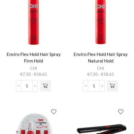
Enviro Flex Hold Hair Spray
Enviro Flex Hold Hair Spray
Firm Hold
Natural Hold
Dit product
Dit product
CHI
CHI
heeft
heeft
Prijsklasse:
Prijsklasse:
€
7,50
-
€
18,65
€
7,50
-
€
18,65
meerdere
meerdere
€7,50
€7,50
variaties.
variaties.
tot
tot
Enviro
Enviro
Deze optie
Deze optie
€18,65
€18,65
Flex
Flex
kan gekozen
kan gekozen
Hold
Hold
worden op de
worden op de
Hair
Hair
productpagina
productpagina
Spray
Spray
Firm
Natural
Hold
Hold
aantal
aantal