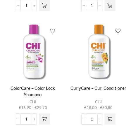
variaties.
variaties.
tot
tot
CleanCare
ColorCare
Deze optie
Deze optie
€29,70
€30,80
-
-
kan gekozen
kan gekozen
Clarifying
Color
worden op de
worden op de
Shampoo
Lock
productpagina
productpagina
aantal
Conditioner
aantal
ColorCare – Color Lock
CurlyCare – Curl Conditioner
Shampoo
Dit product
Dit product
CHI
CHI
heeft
heeft
Prijsklasse:
Prijsklasse:
€
16,90
-
€
29,70
€
18,00
-
€
30,80
meerdere
meerdere
€16,90
€18,00
variaties.
variaties.
tot
tot
ColorCare
CurlyCare
Deze optie
Deze optie
€29,70
€30,80
-
-
kan gekozen
kan gekozen