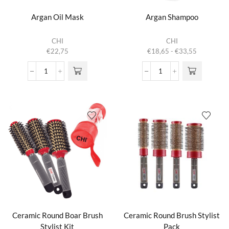
Argan Oil Mask
Argan Shampoo
Dit product
CHI
CHI
heeft
Prijsklasse:
€
22,75
€
18,65
-
€
33,55
meerdere
€18,65
variaties.
tot
Argan
Argan
Deze optie
€33,55
Oil
Shampoo
kan gekozen
Mask
aantal
worden op de
aantal
productpagina
Ceramic Round Boar Brush
Ceramic Round Brush Stylist
Stylist Kit
Pack