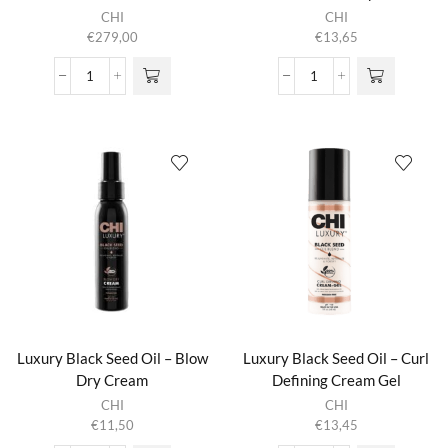
CHI
CHI
€
279,00
€
13,65
Lava
Luxury
Pro
Black
Turbo
Seed
Hair
Oil
Dryer
-
aantal
Black
Seed
Dry
Oil
aantal
Luxury Black Seed Oil – Blow
Luxury Black Seed Oil – Curl
Dry Cream
Defining Cream Gel
CHI
CHI
€
11,50
€
13,45