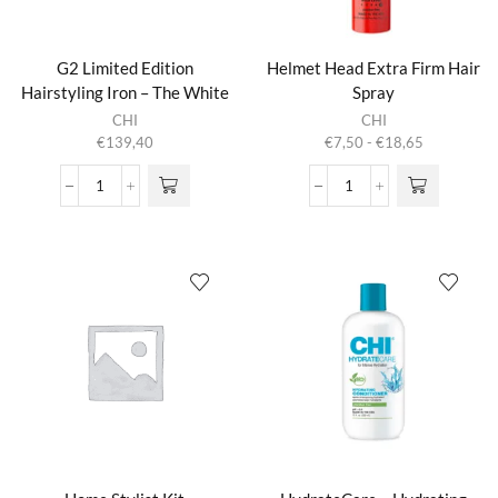
G2 Limited Edition
Helmet Head Extra Firm Hair
Hairstyling Iron – The White
Spray
Dit product
Edition
CHI
CHI
heeft
Prijsklasse:
€
139,40
€
7,50
-
€
18,65
meerdere
€7,50
variaties.
tot
G2
Helmet
Deze optie
€18,65
Limited
Head
kan gekozen
Edition
Extra
worden op de
Hairstyling
Firm
productpagina
Iron
Hair
-
Spray
The
aantal
White
Edition
aantal