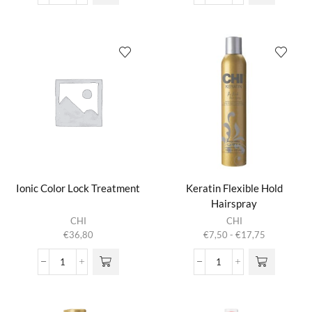
€33,35
€34,30
Shampoo
Treatment
kan gekozen
kan gekozen
Moisture
Thermal
worden op de
worden op de
Therapy
Protective
productpagina
productpagina
Shampoo
Treatment
aantal
aantal
Ionic Color Lock Treatment
Keratin Flexible Hold
Hairspray
Dit product
CHI
CHI
heeft
Prijsklasse:
€
36,80
€
7,50
-
€
17,75
meerdere
€7,50
variaties.
tot
Ionic
Keratin
Deze optie
€17,75
Color
Flexible
kan gekozen
Lock
Hold
worden op de
Treatment
Hairspray
productpagina