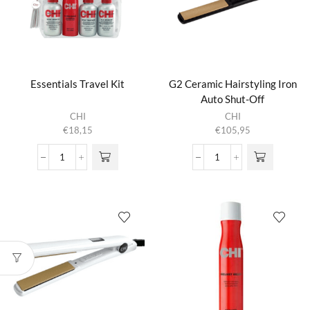
Essentials Travel Kit
G2 Ceramic Hairstyling Iron
Auto Shut-Off
CHI
CHI
€
18,15
€
105,95
Essentials
G2
Travel
Ceramic
Kit
Hairstyling
aantal
Iron
Auto
Shut-
Off
aantal