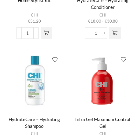
Home Stylist Kit
HydrateCare – Hydrating
Conditioner
Dit product
CHI
CHI
heeft
Prijsklasse:
€
51,20
€
18,00
-
€
30,80
meerdere
€18,00
variaties.
tot
Home
HydrateCare
Deze optie
€30,80
Stylist
-
kan gekozen
Kit
Hydrating
worden op de
aantal
Conditioner
productpagina
aantal
HydrateCare – Hydrating
Infra Gel Maximum Control
Shampoo
Gel
Dit product
CHI
CHI
heeft