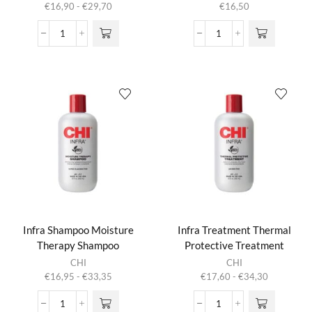
Prijsklasse:
€
16,90
-
€
29,70
€
16,50
meerdere
€16,90
variaties.
tot
HydrateCare
Infra
Deze optie
€29,70
-
Gel
kan gekozen
Hydrating
Maximum
worden op de
Shampoo
Control
productpagina
aantal
Gel
aantal
Infra Shampoo Moisture
Infra Treatment Thermal
Therapy Shampoo
Protective Treatment
Dit product
Dit product
CHI
CHI
heeft
heeft
Prijsklasse:
Prijsklasse:
€
16,95
-
€
33,35
€
17,60
-
€
34,30
meerdere
meerdere
€16,95
€17,60
variaties.
variaties.
tot
tot
Infra
Infra
Deze optie
Deze optie