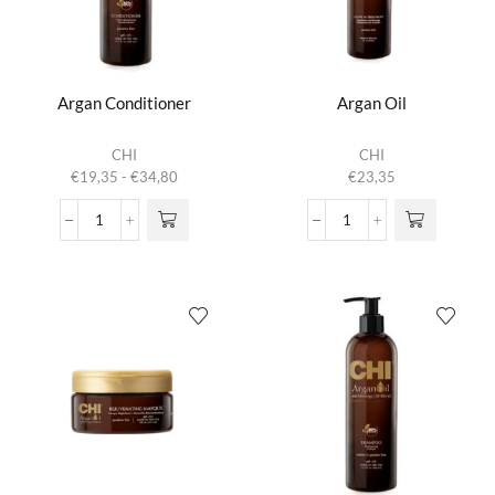
aantal
Argan Conditioner
Argan Oil
Dit product
CHI
CHI
heeft
Prijsklasse:
€
19,35
-
€
34,80
€
23,35
meerdere
€19,35
variaties.
tot
Argan
Argan
Deze optie
€34,80
Conditioner
Oil
kan gekozen
aantal
aantal
worden op de
productpagina