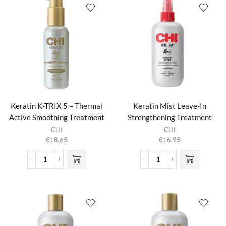
aantal
aantal
Keratin K-TRIX 5 – Thermal
Keratin Mist Leave-In
Active Smoothing Treatment
Strengthening Treatment
CHI
CHI
€
18,65
€
16,95
Keratin
Keratin
K-
Mist
TRIX
Leave-
5
In
-
Strengthening
Thermal
Treatment
Active
aantal