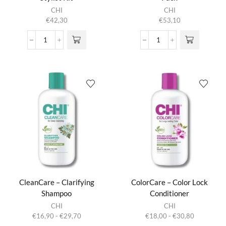
CHI
CHI
€
42,30
€
53,10
Ceramic
Ceramic
Round
Round
Boar
Brush
Brush
Stylist
Stylist
Pack
Kit
aantal
aantal
CleanCare – Clarifying
ColorCare – Color Lock
Shampoo
Conditioner
Dit product
Dit product
CHI
CHI
heeft
heeft
Prijsklasse:
Prijsklasse:
€
16,90
-
€
29,70
€
18,00
-
€
30,80
meerdere
meerdere
€16,90
€18,00