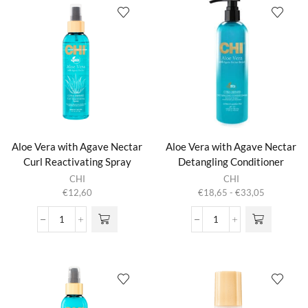
Nectar
Nectar
Control
Curl
Gel
Enhancing
aantal
Shampoo
aantal
Aloe Vera with Agave Nectar
Aloe Vera with Agave Nectar
Curl Reactivating Spray
Detangling Conditioner
Dit product
CHI
CHI
heeft
Prijsklasse:
€
12,60
€
18,65
-
€
33,05
meerdere
€18,65
variaties.
tot
Aloe
Aloe
Deze optie
€33,05
Vera
Vera
kan gekozen
with
with
worden op de
Agave
Agave
productpagina
Nectar
Nectar
Curl
Detangling
Reactivating
Conditioner