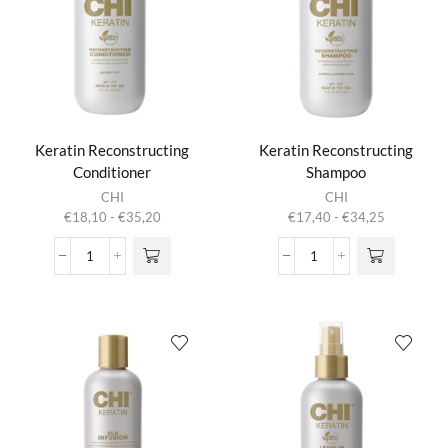
Smoothing
Treatment
aantal
Keratin Reconstructing
Keratin Reconstructing
Conditioner
Shampoo
Dit product
Dit product
CHI
CHI
heeft
heeft
Prijsklasse:
Prijsklasse:
€
18,10
-
€
35,20
€
17,40
-
€
34,25
meerdere
meerdere
€18,10
€17,40
variaties.
variaties.
tot
tot
Keratin
Keratin
Deze optie
Deze optie
€35,20
€34,25
Reconstructing
Reconstructing
kan gekozen
kan gekozen
Conditioner
Shampoo
worden op de
worden op de
aantal
aantal
productpagina
productpagina