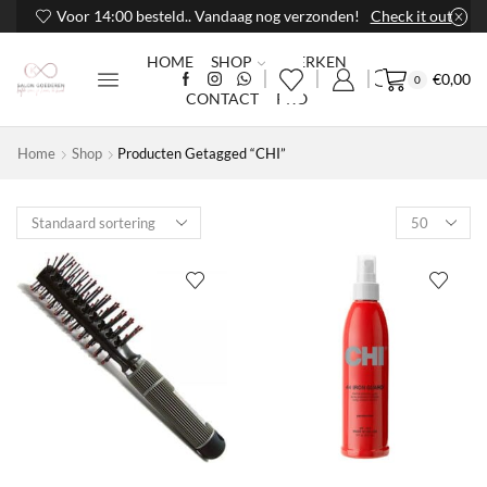
Voor 14:00 besteld.. Vandaag nog verzonden!
Check it out
HOME
SHOP
MERKEN
€
0,00
0
CONTACT
PRO
Home
Shop
Producten Getagged “CHI”
Products
per
page