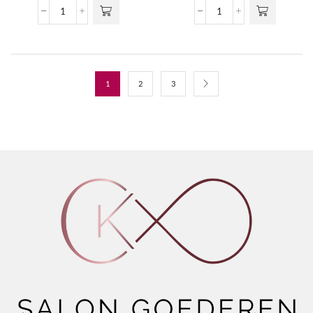
Luxury
Luxury
Black
Black
Seed
Seed
Oil
Oil
-
-
Blow
Curl
1
2
3
Dry
Defining
Cream
Cream
aantal
Gel
aantal