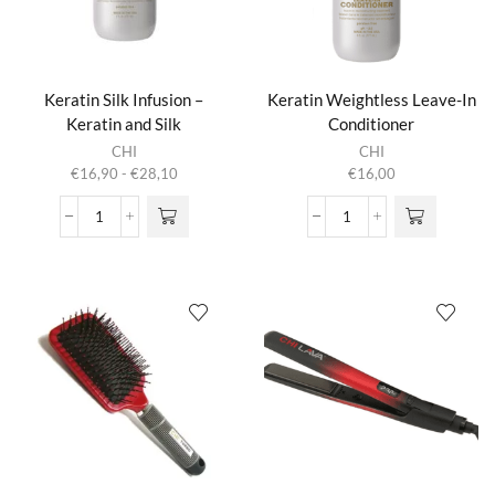
Keratin Silk Infusion –
Keratin Weightless Leave-In
Keratin and Silk
Conditioner
Dit product
Reconstructing Complex
CHI
CHI
heeft
Prijsklasse:
€
16,90
-
€
28,10
€
16,00
meerdere
€16,90
variaties.
tot
Keratin
Keratin
Deze optie
€28,10
Silk
Weightless
kan gekozen
Infusion
Leave-
worden op de
-
In
productpagina
Keratin
Conditioner
and
aantal
Silk
Reconstructing
Complex
aantal