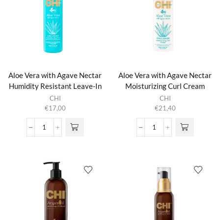
Spray
aantal
aantal
Aloe Vera with Agave Nectar
Aloe Vera with Agave Nectar
Humidity Resistant Leave-In
Moisturizing Curl Cream
Conditioner
CHI
CHI
€
17,00
€
21,40
Aloe
Aloe
Vera
Vera
with
with
Agave
Agave
Nectar
Nectar
Humidity
Moisturizing
Resistant
Curl
Leave-
Cream
In
aantal
Conditioner