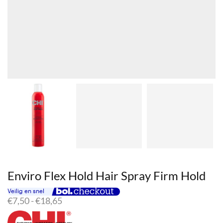
Enviro Flex Hold Hair Spray Firm Hold
Prijsklasse:
€
7,50
-
€
18,65
€7,50
tot