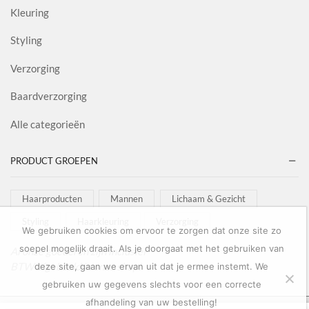
Kleuring
Styling
Verzorging
Baardverzorging
Alle categorieën
PRODUCT GROEPEN
Haarproducten
Mannen
Lichaam & Gezicht
Styling
Haarkleuring
Verzorging
We gebruiken cookies om ervoor te zorgen dat onze site zo
soepel mogelijk draait. Als je doorgaat met het gebruiken van
Al onze goederen zijn inclusief
BTW afgebeeld in onze shop!
deze site, gaan we ervan uit dat je ermee instemt. We
gebruiken uw gegevens slechts voor een correcte
afhandeling van uw bestelling!
Copyright © 2022
Salon Goederen