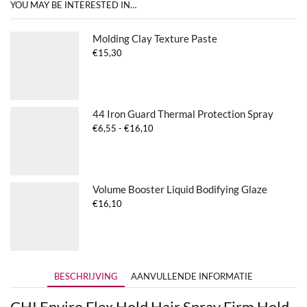
YOU MAY BE INTERESTED IN…
Molding Clay Texture Paste
€
15,30
44 Iron Guard Thermal Protection Spray
Prijsklasse:
€
6,55
-
€
16,10
€6,55
tot
€16,10
Volume Booster Liquid Bodifying Glaze
€
16,10
BESCHRIJVING
AANVULLENDE INFORMATIE
CHI Enviro Flex Hold Hair Spray Firm Hold