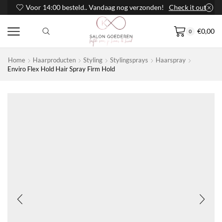
Voor 14:00 besteld.. Vandaag nog verzonden!
Check it out
€
0,00
0
Home
Haarproducten
Styling
Stylingsprays
Haarspray
Enviro Flex Hold Hair Spray Firm Hold