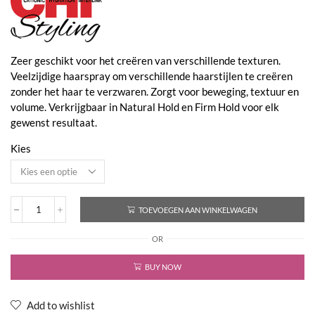
€18,65
Zeer geschikt voor het creëren van verschillende texturen.
Veelzijdige haarspray om verschillende haarstijlen te creëren
zonder het haar te verzwaren. Zorgt voor beweging, textuur en
volume. Verkrijgbaar in Natural Hold en Firm Hold voor elk
gewenst resultaat.
Kies
TOEVOEGEN AAN WINKELWAGEN
Enviro
Flex
OR
Hold
Hair
Spray
BUY NOW
Firm
Hold
aantal
Add to wishlist