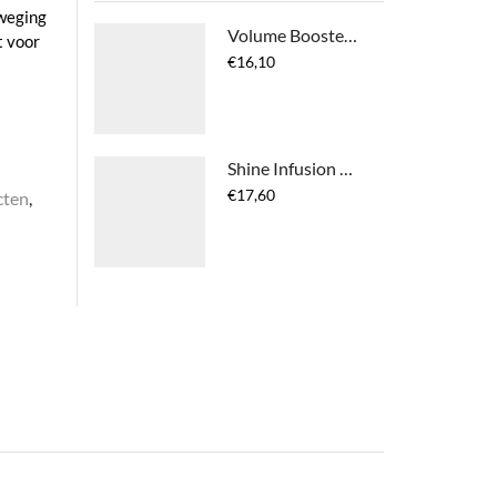
eweging
Volume Booster Liquid Bodifying Glaze
t voor
€
16,10
Shine Infusion Thermal Polishing Spray
€
17,60
cten
,