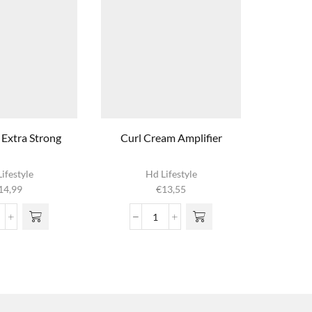
 Extra Strong
Curl Cream Amplifier
Eco
ifestyle
Hd Lifestyle
14,99
€
13,55
el
Curl
pray
Cream
tra
Amplifier
trong
aantal
ntal