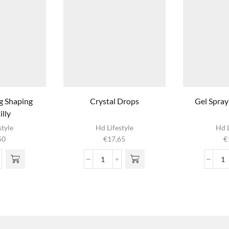
g Shaping
Crystal Drops
Gel Spray
lly
style
Hd Lifestyle
Hd L
50
€
17,65
€
tioning
Crystal
G
ing
Drops
S
illy
aantal
Ex
l
S
aa