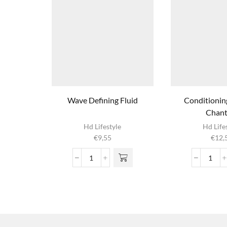
Wave Defining Fluid
Conditionin
Chanti
Hd Lifestyle
Hd Life
€
9,55
€
12,
Wave
Condi
Defining
Shap
Fluid
Chant
aantal
aanta