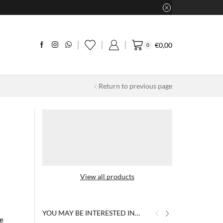
€
0,00
0
Return to previous page
View all products
YOU MAY BE INTERESTED IN…
e