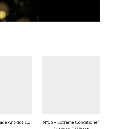
ade Antidot 1.0
Nº06 – Extreme Conditioner
Life 
Avocado & Wheat