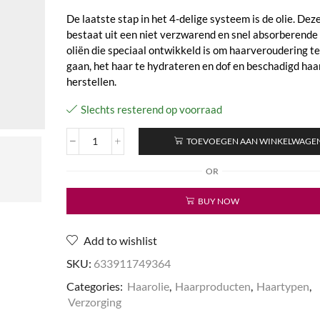
De laatste stap in het 4-delige systeem is de olie. Dez
bestaat uit een niet verzwarend en snel absorberende
oliën die speciaal ontwikkeld is om haarveroudering t
gaan, het haar te hydrateren en dof en beschadigd haa
herstellen.
Slechts resterend op voorraad
TOEVOEGEN AAN WINKELWAGE
Argan
Oil
OR
aantal
BUY NOW
Add to wishlist
SKU:
633911749364
Categories:
Haarolie
,
Haarproducten
,
Haartypen
,
Verzorging