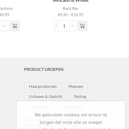
Dit product
Di
Jackson
Back Bar
heeft
Prijsklasse:
10,99
€
9,45
-
€
16,95
meerdere
m
€9,45
variaties. Deze
vari
tot
assic
Nº06
optie kan
o
€16,95
omade
-
gekozen
g
ntidot
Extreme
worden op de
wor
0
Conditioner
productpagina
prod
ntal
Avocado
&
Wheat
PRODUCT GROEPEN
aantal
Haarproducten
Mannen
Lichaam & Gezicht
Styling
Haarkleuring
Verzorging
We gebruiken cookies om ervoor te
Al onze goederen zijn inclusief
zorgen dat onze site zo soepel
BTW afgebeeld in onze shop!