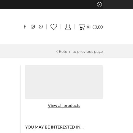
€
0,00
0
Return to previous page
View all products
YOU MAY BE INTERESTED IN…