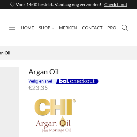
Voor 14:00 besteld.. Vandaag nog verzonden!
Check it out
HOME
SHOP
MERKEN
CONTACT
PRO
an Oil
Argan Oil
€
23,35