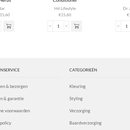
ct
Bar
Hd Lifestyle
Dr 
Prijsklasse:
15,60
€
15,60
€
e
€6,99
Deze
tot
Hyaluronic
Cl
n
€15,60
alizing
Leave-
P
poo
in
A
 de
al
Conditioner
1.
ina
s
aantal
aa
l
NSERVICE
CATEGORIEËN
en & bezorgen
Kleuring
n & garantie
Styling
ne voorwaarden
Verzorging
policy
Baardverzorging