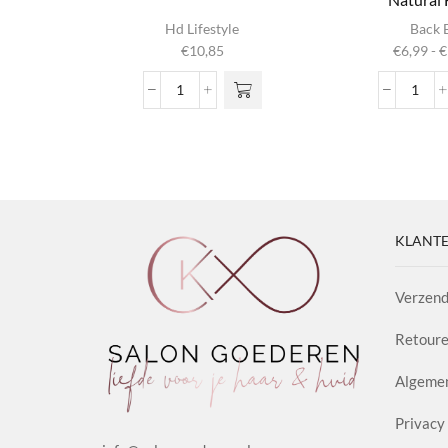
Dit produ
Hd Lifestyle
Back 
heeft
€
10,85
€
6,99
-
€
meerder
variaties. 
Volumizing
Nº04
optie ka
Spray
Revit
gekozen
aantal
Sham
worden op
Natur
productpag
Herb
aanta
KLANTE
Verzend
Retoure
Algeme
Privacy 