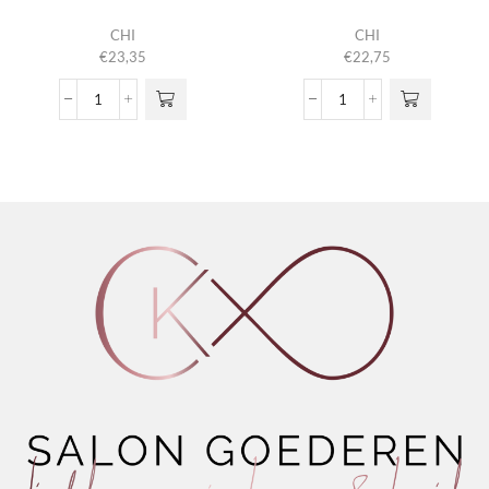
CHI
CHI
€
23,35
€
22,75
Argan
Argan
Oil
Oil
aantal
Mask
aantal