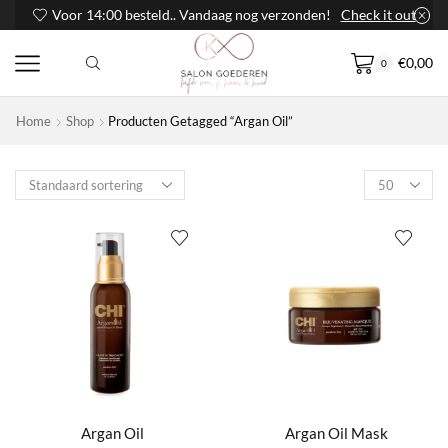
Voor 14:00 besteld.. Vandaag nog verzonden!
Check it out
€
0,00
0
Home
Shop
Producten Getagged “Argan Oil”
Products
per
page
Argan Oil
Argan Oil Mask