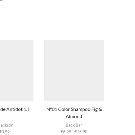
e Antidot 1.1
Nº01 Color Shampoo Fig &
Nº02 Re
Almond
B
Dit product
Di
Jackson
Back Bar
heeft
Prijsklasse:
10,99
€
6,99
-
€
15,90
€
meerdere
m