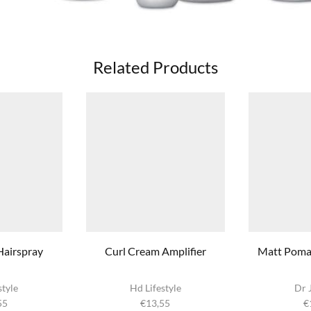
Related Products
Hairspray
Curl Cream Amplifier
Matt Pomad
style
Hd Lifestyle
Dr 
55
€
13,55
€