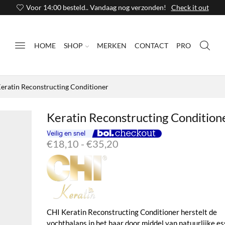
Voor 14:00 besteld.. Vandaag nog verzonden!
Check it out
HOME
SHOP
MERKEN
CONTACT
PRO
eratin Reconstructing Conditioner
Keratin Reconstructing Condition
Prijsklasse:
€
18,10
-
€
35,20
€18,10
tot
€35,20
CHI Keratin Reconstructing Conditioner herstelt de
vochtbalans in het haar door middel van natuurlijke es