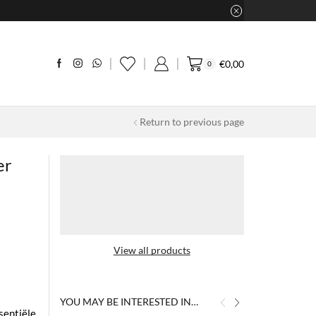
€
0,00
0
Return to previous page
er
View all products
YOU MAY BE INTERESTED IN…
sentiële