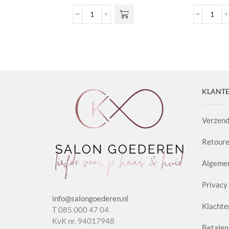
Hairgum
Extra
Antidot
Hold
1.3
Hairs
aantal
aanta
KLANTE
Verzend
Retoure
Algeme
Privacy 
info@salongoederen.nl
Klachte
T 085 000 47 04
KvK nr. 94017948
Betalen