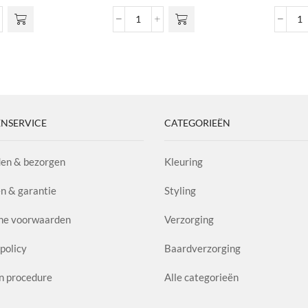
Curl
M
Cream
P
pray
Amplifier
A
l
aantal
1.
aa
NSERVICE
CATEGORIEËN
en & bezorgen
Kleuring
n & garantie
Styling
ne voorwaarden
Verzorging
policy
Baardverzorging
n procedure
Alle categorieën