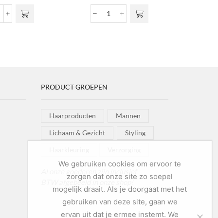
€6,99
variaties. Deze
vari
tot
att
Nº01
optie kan
o
€15,90
omade
Color
gekozen
g
ntidot
Shampoo
worden op de
wor
1
Fig
productpagina
prod
ntal
&
Almond
aantal
PRODUCT GROEPEN
Haarproducten
Mannen
Lichaam & Gezicht
Styling
Haarkleuring
Verzorging
We gebruiken cookies om ervoor te
Al onze goederen zijn inclusief
zorgen dat onze site zo soepel
BTW afgebeeld in onze shop!
mogelijk draait. Als je doorgaat met het
gebruiken van deze site, gaan we
ervan uit dat je ermee instemt. We