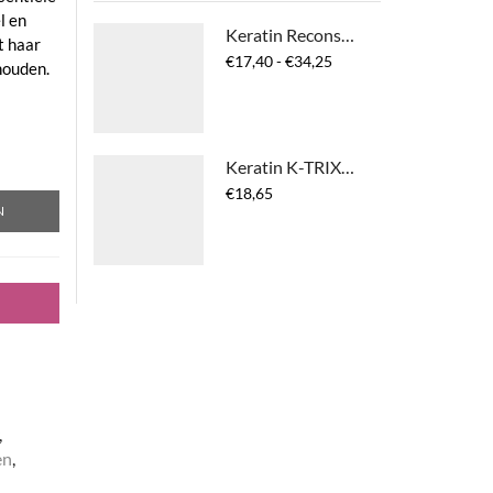
l en
Keratin Reconstructing Shampoo
t haar
Prijsklasse:
€
17,40
-
€
34,25
houden.
€17,40
tot
€34,25
Keratin K-TRIX 5 - Thermal Active Smoothing Treatment
€
18,65
N
,
en
,