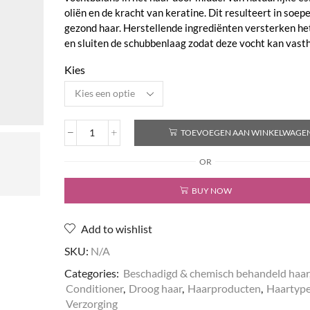
oliën en de kracht van keratine. Dit resulteert in soepe
gezond haar. Herstellende ingrediënten versterken he
en sluiten de schubbenlaag zodat deze vocht kan vast
Kies
TOEVOEGEN AAN WINKELWAGE
Keratin
Reconstructing
OR
Conditioner
aantal
BUY NOW
Add to wishlist
SKU:
N/A
Categories:
Beschadigd & chemisch behandeld haar
Conditioner
,
Droog haar
,
Haarproducten
,
Haartyp
Verzorging