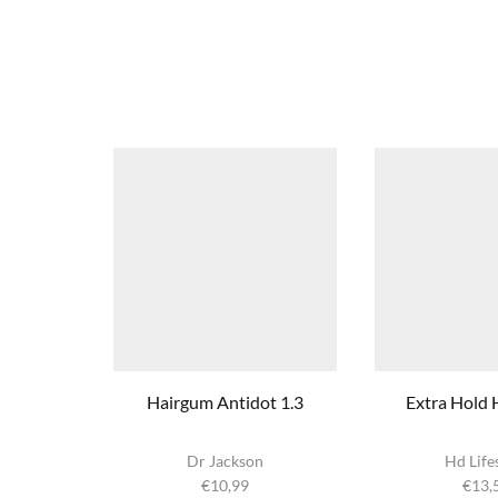
Hairgum Antidot 1.3
Extra Hold 
Dr Jackson
Hd Life
€
10,99
€
13,