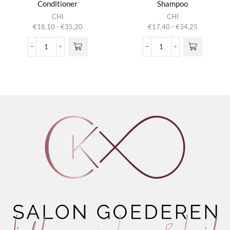
Conditioner
Shampoo
Dit product
Dit product
CHI
CHI
heeft
heeft
Prijsklasse:
Prijsklasse:
€
18,10
-
€
35,20
€
17,40
-
€
34,25
meerdere
meerdere
€18,10
€17,40
variaties.
variaties.
tot
tot
Keratin
Keratin
Deze optie
Deze optie
€35,20
€34,25
Reconstructing
Reconstructing
kan gekozen
kan gekozen
Conditioner
Shampoo
worden op de
worden op de
aantal
aantal
productpagina
productpagina