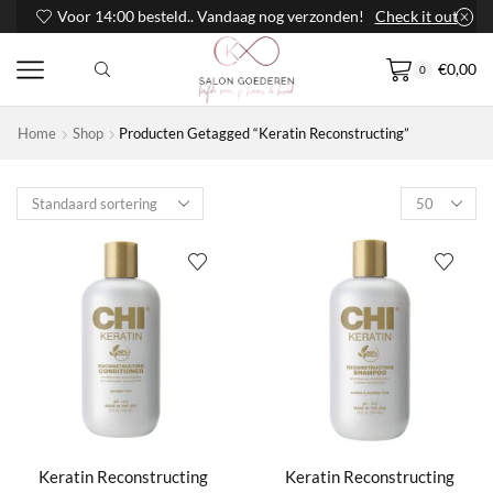
Voor 14:00 besteld.. Vandaag nog verzonden!
Check it out
€
0,00
0
Home
Shop
Producten Getagged “Keratin Reconstructing”
Products
per
page
Keratin Reconstructing
Keratin Reconstructing