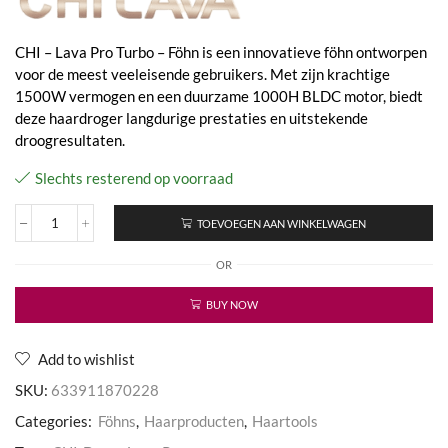
CHI – Lava Pro Turbo – Föhn is een innovatieve föhn ontworpen
voor de meest veeleisende gebruikers. Met zijn krachtige
1500W vermogen en een duurzame 1000H BLDC motor, biedt
deze haardroger langdurige prestaties en uitstekende
droogresultaten.
Slechts resterend op voorraad
TOEVOEGEN AAN WINKELWAGEN
Lava
Pro
OR
Turbo
Hair
Dryer
BUY NOW
aantal
Add to wishlist
SKU:
633911870228
Categories:
Föhns
,
Haarproducten
,
Haartools