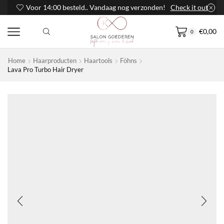
Voor 14:00 besteld.. Vandaag nog verzonden!
Check it out
€
0,00
0
Home
Haarproducten
Haartools
Föhns
Lava Pro Turbo Hair Dryer