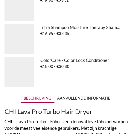
Prijsklasse:
€
16,90
-
€
29,70
€16,90
tot
€29,70
Infra Shampoo Moisture Therapy Shampoo
Prijsklasse:
€
16,95
-
€
33,35
€16,95
tot
€33,35
ColorCare - Color Lock Conditioner
Prijsklasse:
€
18,00
-
€
30,80
€18,00
tot
€30,80
BESCHRIJVING
AANVULLENDE INFORMATIE
CHI Lava Pro Turbo Hair Dryer
CHI – Lava Pro Turbo – Föhn is een innovatieve föhn ontworpen
voor de meest veeleisende gebruikers. Met zijn krachtige