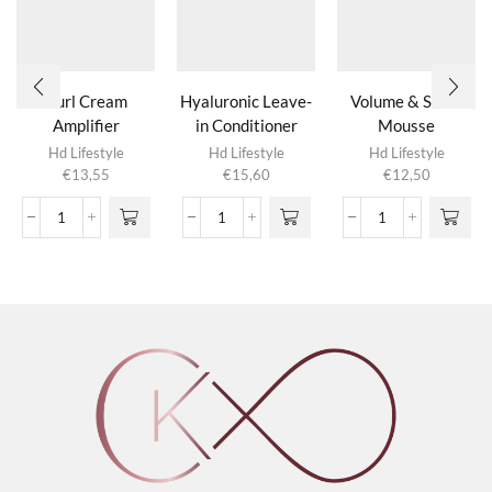
Curl Cream
Hyaluronic Leave-
Volume & Shine
Amplifier
in Conditioner
Mousse
Hd Lifestyle
Hd Lifestyle
Hd Lifestyle
€
13,55
€
15,60
€
12,50
Curl
Hyaluronic
Volume
Cream
Leave-
&
Amplifier
in
Shine
aantal
Conditioner
Mousse
aantal
aantal