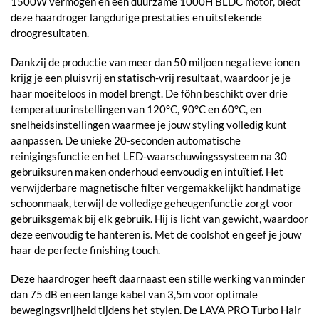
1500W vermogen en een duurzame 1000H BLDC motor, biedt
deze haardroger langdurige prestaties en uitstekende
droogresultaten.
Dankzij de productie van meer dan 50 miljoen negatieve ionen
krijg je een pluisvrij en statisch-vrij resultaat, waardoor je je
haar moeiteloos in model brengt. De föhn beschikt over drie
temperatuurinstellingen van 120°C, 90°C en 60°C, en
snelheidsinstellingen waarmee je jouw styling volledig kunt
aanpassen. De unieke 20-seconden automatische
reinigingsfunctie en het LED-waarschuwingssysteem na 30
gebruiksuren maken onderhoud eenvoudig en intuïtief. Het
verwijderbare magnetische filter vergemakkelijkt handmatige
schoonmaak, terwijl de volledige geheugenfunctie zorgt voor
gebruiksgemak bij elk gebruik. Hij is licht van gewicht, waardoor
deze eenvoudig te hanteren is. Met de coolshot en geef je jouw
haar de perfecte finishing touch.
Deze haardroger heeft daarnaast een stille werking van minder
dan 75 dB en een lange kabel van 3,5m voor optimale
bewegingsvrijheid tijdens het stylen. De LAVA PRO Turbo Hair