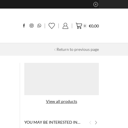
€
0,00
0
Return to previous page
View all products
YOU MAY BE INTERESTED IN…