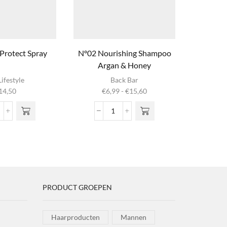
Protect Spray
Nº02 Nourishing Shampoo
Nº06 – E
Argan & Honey
Avo
Dit product
Di
ifestyle
Back Bar
heeft
Prijsklasse:
14,50
€
6,99
-
€
15,60
€
meerdere
m
€6,99
variaties. Deze
vari
tot
mooth
Nº02
optie kan
o
€15,60
Nourishing
gekozen
g
rotect
Shampoo
worden op de
wor
pray
Argan
productpagina
prod
ntal
&
Honey
aantal
PRODUCT GROEPEN
Haarproducten
Mannen