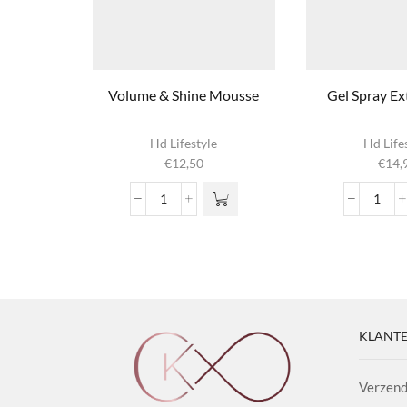
Volume & Shine Mousse
Gel Spray Ex
Hd Lifestyle
Hd Life
€
12,50
€
14,
Volume
Gel
&
Spra
Shine
Extra
Mousse
Stron
aantal
aanta
KLANTE
Verzend