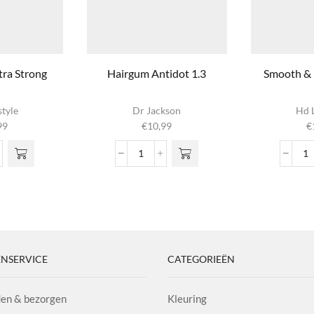
tra Strong
Hairgum Antidot 1.3
Smooth & 
style
Dr Jackson
Hd L
99
€
10,99
€
Hairgum
S
y
Antidot
&
1.3
P
g
aantal
S
l
aa
NSERVICE
CATEGORIEËN
en & bezorgen
Kleuring