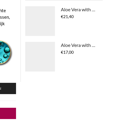
Aloe Vera with Agave Nectar Moisturizing Curl Cream
chte
€
21,40
issen,
ijk
Aloe Vera with Agave Nectar Humidity Resistant Leave-In Conditioner
€
17,00
N