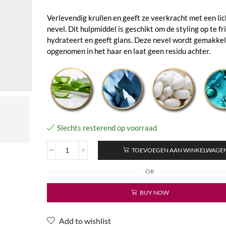
Verlevendig krullen en geeft ze veerkracht met een li
nevel. Dit hulpmiddel is geschikt om de styling op te fr
hydrateert en geeft glans. Deze nevel wordt gemakkel
opgenomen in het haar en laat geen residu achter.
Slechts resterend op voorraad
TOEVOEGEN AAN WINKELWAGE
Aloe
Vera
OR
with
Agave
BUY NOW
Nectar
Curl
Reactivating
Add to wishlist
Spray