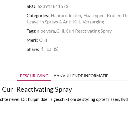
aantal
SKU:
633911811573
Categories:
Haarproducten
,
Haartypen
,
Krullend h
Leave-in Sprays & Anti-Klit
,
Verzorging
Tags:
aloë vera
,
CHI
,
Curl Reactivating Spray
Merk:
CHI
Share:
BESCHRIJVING
AANVULLENDE INFORMATIE
 Curl Reactivating Spray
chte nevel. Dit hulpmiddel is geschikt om de styling op te frissen, h