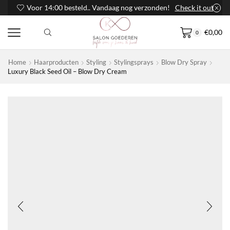
Voor 14:00 besteld.. Vandaag nog verzonden!
Check it out
€
0,00
0
Home
Haarproducten
Styling
Stylingsprays
Blow Dry Spray
Luxury Black Seed Oil – Blow Dry Cream