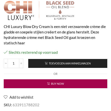
CHI Luxury Blow Dry Cream is een niet verzwarende crème die
gladde en soepele stijlen creëert en de glans herstelt. Deze
hydraterende crème met Black Seed Oil gaat kroezen en
statisch haar
Slechts resterend op voorraad
TOEVOEGEN AAN WINKELWAGEN
Luxury
Black
OR
Seed
Oil
-
BUY NOW
Blow
Dry
Cream
Add to wishlist
aantal
SKU:
633911788202