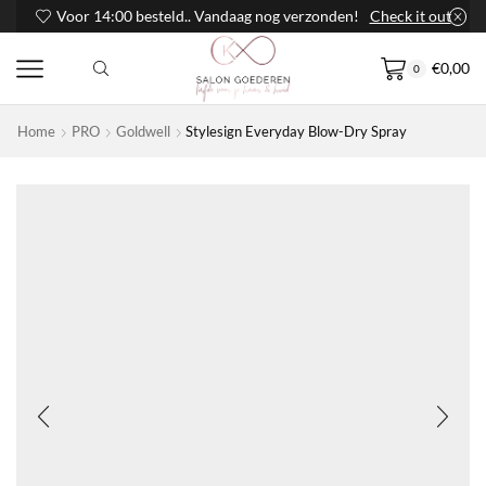
Voor 14:00 besteld.. Vandaag nog verzonden!
Check it out
€
0,00
0
Home
PRO
Goldwell
Stylesign Everyday Blow-Dry Spray