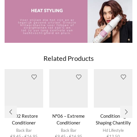
Related Products
Nº02 Restore
Nº06 – Extreme
Conditioning
Conditioner
Conditioner
Shaping Chantilly
Dit product
Dit product
Betacarotene
Avocado & Wheat
Back Bar
Back Bar
Hd Lifestyle
heeft
heeft
Prijsklasse:
Prijsklasse:
€
9,45
-
€
16,95
€
9,45
-
€
16,95
€
12,50