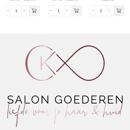
meerdere
meerdere
€9,45
€9,45
variaties.
variaties.
tot
tot
Nº02
Nº06
Conditioning
Deze optie
Deze optie
€16,95
€16,95
Restore
-
Shaping
kan gekozen
kan gekozen
Conditioner
Extreme
Chantilly
worden op de
worden op de
Betacarotene
Conditioner
aantal
productpagina
productpagina
aantal
Avocado
&
Wheat
aantal