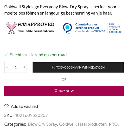
Goldwell Stylesign Everyday Blow-Dry Spray is perfect voor
moeiteloos föhnen en langdurige bescherming van je haar.
Slechts resterend op voorraad
TOEVOEGEN AAN WINKELWAGEN
Stylesign
Everyday
OR
Blow-
Dry
Spray
BUY NOW
aantal
Add to wishlist
SKU:
4021609520207
Categories:
Blow Dry Spray
,
Goldwell
,
Haarproducten
,
PRO
,