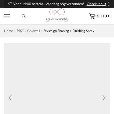
Voor 14:00 besteld.. Vandaag nog verzonden!
Check it out
€
0,00
0
Home
PRO
Goldwell
Stylesign Shaping + Finishing Spray