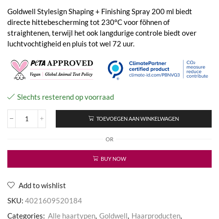
Goldwell Stylesign Shaping + Finishing Spray 200 ml biedt
directe hittebescherming tot 230°C voor föhnen of
straightenen, terwijl het ook langdurige controle biedt over
luchtvochtigheid en pluis tot wel 72 uur.
Slechts resterend op voorraad
TOEVOEGEN AAN WINKELWAGEN
Stylesign
Shaping
OR
+
Finishing
Spray
BUY NOW
aantal
Add to wishlist
SKU:
4021609520184
Categories:
Alle haartypen
,
Goldwell
,
Haarproducten
,