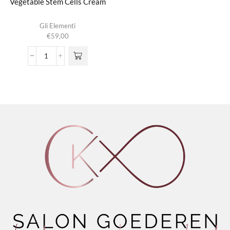
Vegetable Stem Cells Cream
Gli Elementi
€
59,00
Vegetable
Stem
Cells
Cream
aantal