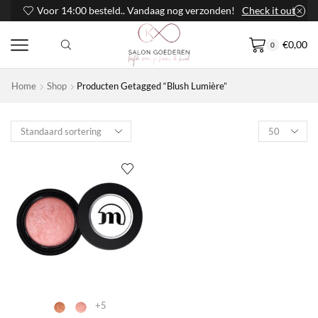
Voor 14:00 besteld.. Vandaag nog verzonden!
Check it out
€
0,00
0
Home
Shop
Producten Getagged “Blush Lumière”
Products
per
page
+5