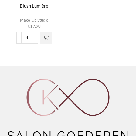
Blush Lumière
Dit product
Make-Up Studio
heeft
€
19,90
meerdere
variaties.
Blush
Deze optie
Lumière
kan gekozen
aantal
worden op de
productpagina