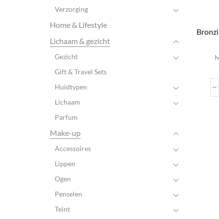
Verzorging
Home & Lifestyle
Bronzi
Lichaam & gezicht
D
Gezicht
M
Gift & Travel Sets
var
Huidtypen
Lichaam
wo
Parfum
pr
Make-up
Accessoires
Lippen
Ogen
Penselen
Teint