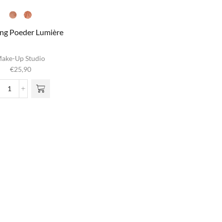
ng Poeder Lumière
it product
ake-Up Studio
heeft
€
25,90
meerdere
iaties. Deze
Bronzing
optie kan
Poeder
gekozen
Lumière
rden op de
aantal
oductpagina