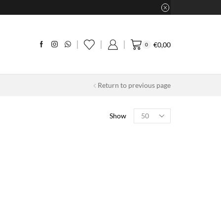
€
0,00
0
Return to previous page
Products
Show
per
page