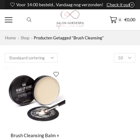
Voor 14:00 besteld.. Vandaag nog verzonden!
Check it out
€
0,00
0
Home
Shop
Producten Getagged “Brush Cleansing”
Products
per
page
Brush Cleansing Balm +