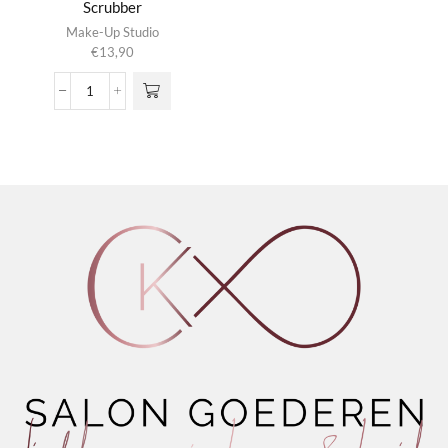
Scrubber
Make-Up Studio
€
13,90
Brush
Cleansing
Balm
+
Scrubber
aantal