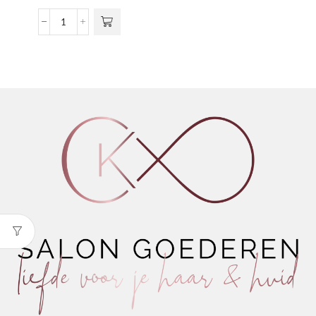
meerdere
€31,40
variaties.
tot
Diamond
Deze optie
€76,50
Dust
kan gekozen
Nourishing
worden op de
Shampoo
productpagina
aantal