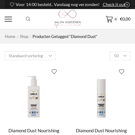
Voor 14:00 besteld.. Vandaag nog verzonden!
Check it out
€
0,00
0
Home
Shop
Producten Getagged “Diamond Dust”
Products
per
page
Diamond Dust Nourishing
Diamond Dust Nourishing