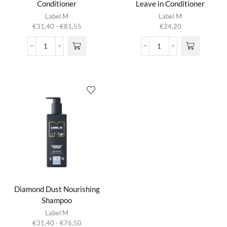
Conditioner
Leave in Conditioner
Dit product
Label M
Label M
heeft
Prijsklasse:
€
31,40
-
€
81,55
€
24,20
meerdere
€31,40
variaties.
tot
Diamond
Diamond
Deze optie
€81,55
Dust
Dust
kan gekozen
Nourishing
Nourishing
worden op de
Conditioner
Leave
productpagina
aantal
in
Conditioner
aantal
Diamond Dust Nourishing
Shampoo
Dit product
Label M
heeft
Prijsklasse:
€
31,40
-
€
76,50