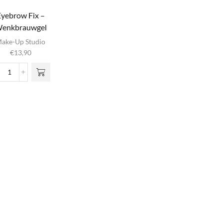
Eyebrow Fix –
enkbrauwgel
ake-Up Studio
€
13,90
Eyebrow
Fix
-
Wenkbrauwgel
aantal