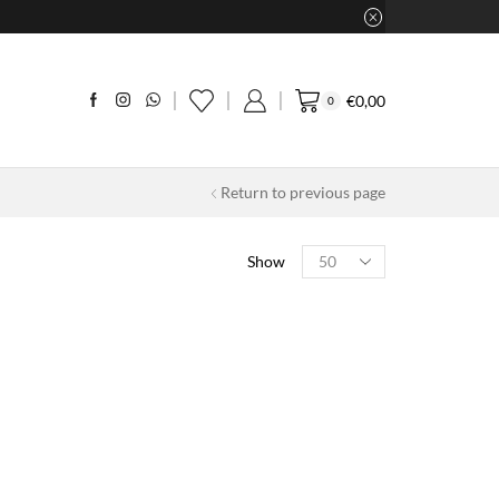
€
0,00
0
Return to previous page
Products
Show
per
page