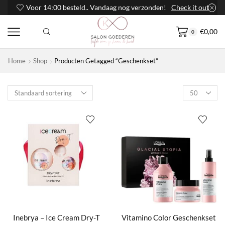
Voor 14:00 besteld.. Vandaag nog verzonden!
Check it out
€
0,00
0
Home
Shop
Producten Getagged “Geschenkset”
Products
per
page
Inebrya – Ice Cream Dry-T
Vitamino Color Geschenkset