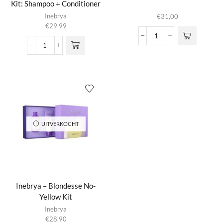
Kit: Shampoo + Conditioner
Inebrya
€
31,00
€
29,99
Vitamino
Inebrya
Color
-
Geschenkset
Ice
aantal
Cream
Dry-
T
Kit:
Shampoo
UITVERKOCHT
+
Conditioner
aantal
Inebrya – Blondesse No-
Yellow Kit
Inebrya
€
28,90