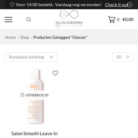
Voor 14:00 besteld.. Vandaag nog verzonden!
Check it out
€
0,00
0
Home
Shop
Producten Getagged “Glosser”
Products
per
page
UITVERKOCHT
Salon Smooth Leave-In