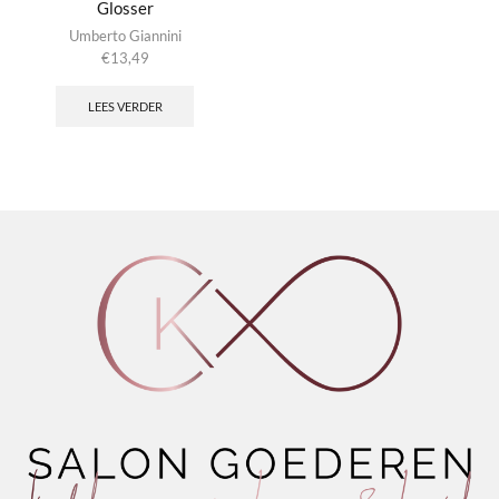
Glosser
Umberto Giannini
€
13,49
LEES VERDER