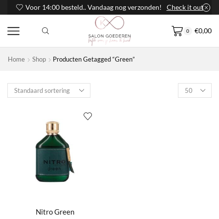
Voor 14:00 besteld.. Vandaag nog verzonden!
Check it out
€
0,00
0
Home
Shop
Producten Getagged “Green”
Products
per
page
Nitro Green