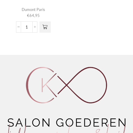
Dumont Paris
€
64,95
Nitro
Green
aantal