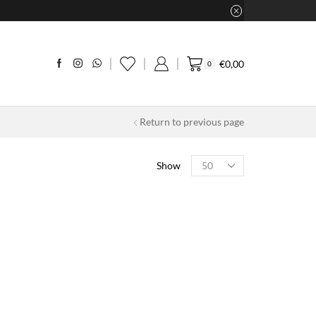
€
0,00
0
Return to previous page
Products
Show
per
page