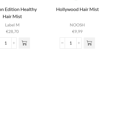
on Edition Healthy
Hollywood Hair Mist
Hair Mist
Label M
NOOSH
€
28,70
€
9,99
Fashion
Hollywood Hair Mist
Edition
aantal
Healthy
Hair
Mist
aantal