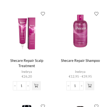
Magic
Mask
worden op de
Spray
aantal
productpagina
aantal
Shecare Repair Scalp
Shecare Repair Shampoo
Treatment
Dit product
Inebrya
Inebrya
heeft
Prijsklasse:
€
26,20
€
12,95
-
€
39,95
meerdere
€12,95
variaties.
tot
Shecare
Shecare
Deze optie
€39,95
Repair
Repair
kan gekozen
Scalp
Shampoo
worden op de
Treatment
aantal
productpagina
aantal