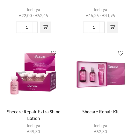
Dit product
Dit product
Inebrya
Inebrya
heeft
heeft
Prijsklasse:
Prijsklasse:
€
22,00
-
€
52,45
€
15,25
-
€
41,95
meerdere
meerdere
€22,00
€15,25
variaties.
variaties.
tot
tot
Shecare
Shecare
Deze optie
Deze optie
€52,45
€41,95
Glazed
Glazed
kan gekozen
kan gekozen
Mask
Shampoo
worden op de
worden op de
aantal
aantal
productpagina
productpagina
Shecare Repair Extra Shine
Shecare Repair Kit
Lotion
Inebrya
Inebrya
€
49,30
€
52,30