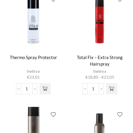
Thermo Spray Protector
Total Fix – Extra Strong
Hairspray
Dit product
Inebrya
Inebrya
heeft
Prijsklasse:
€
23,05
€
18,80
-
€
23,05
meerdere
€18,80
variaties.
tot
Thermo
Total
Deze optie
€23,05
Spray
Fix
kan gekozen
Protector
-
worden op de
aantal
Extra
productpagina
Strong
Hairspray
aantal