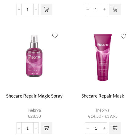
Shecare
Shecare
Repair
Repair
Extra
Kit
Shine
aantal
Lotion
aantal
Shecare Repair Magic Spray
Shecare Repair Mask
Dit product
Inebrya
Inebrya
heeft
Prijsklasse:
€
28,30
€
14,50
-
€
39,95
meerdere
€14,50
variaties.
tot
Shecare
Shecare
Deze optie
€39,95
Repair
Repair
kan gekozen