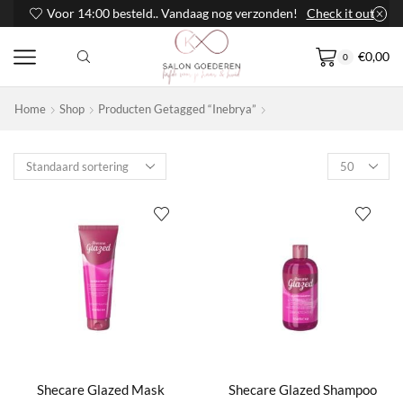
Voor 14:00 besteld.. Vandaag nog verzonden!
Check it out
€
0,00
0
Home
Shop
Producten Getagged “Inebrya”
Products
per
page
Shecare Glazed Mask
Shecare Glazed Shampoo