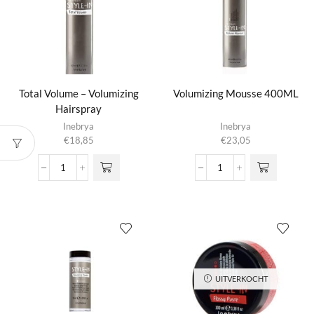
Total Volume – Volumizing
Volumizing Mousse 400ML
Hairspray
Inebrya
Inebrya
€
18,85
€
23,05
Total
Volumizing
Volume
Mousse
-
400ML
Volumizing
aantal
Hairspray
aantal
UITVERKOCHT