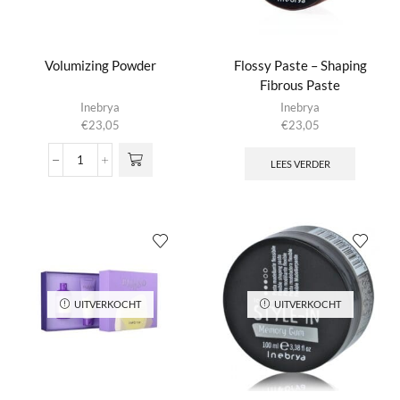
Volumizing Powder
Flossy Paste – Shaping
Fibrous Paste
Inebrya
Inebrya
€
23,05
€
23,05
LEES VERDER
Volumizing
Powder
aantal
UITVERKOCHT
UITVERKOCHT