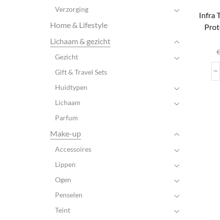
Verzorging
Infra
Home & Lifestyle
Prot
D
Lichaam & gezicht
Gezicht
var
Gift & Travel Sets
Huidtypen
wo
Lichaam
pr
Parfum
Make-up
Accessoires
Lippen
Ogen
Penselen
Teint