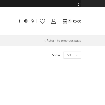
€
0,00
0
Return to previous page
Products
Show
per
page