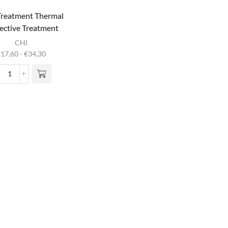
 Treatment Thermal
ective Treatment
it product
CHI
heeft
Prijsklasse:
€
17,60
-
€
34,30
meerdere
€17,60
iaties. Deze
tot
Infra
optie kan
€34,30
Treatment
gekozen
Thermal
rden op de
Protective
oductpagina
Treatment
aantal