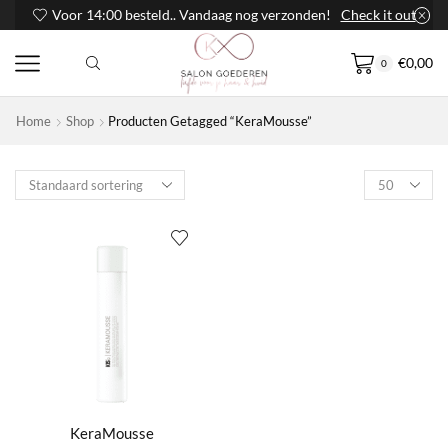
Voor 14:00 besteld.. Vandaag nog verzonden!
Check it out
€
0,00
0
Home
Shop
Producten Getagged “KeraMousse”
Products
per
page
KeraMousse