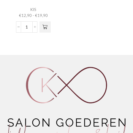
Dit product
KIS
heeft
Prijsklasse:
€
12,90
-
€
19,90
meerdere
€12,90
variaties.
tot
KeraMousse
Deze optie
€19,90
aantal
kan gekozen
worden op de
productpagina