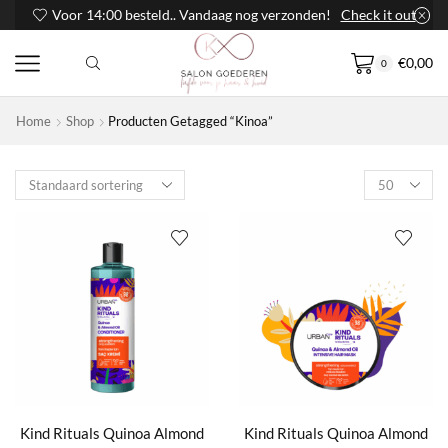
Voor 14:00 besteld.. Vandaag nog verzonden!
Check it out
€
0,00
0
Home
Shop
Producten Getagged “Kinoa”
Products
per
page
Kind Rituals Quinoa Almond
Kind Rituals Quinoa Almond