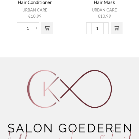
Hair Conditioner
Hair Mask
URBAN CARE
URBAN CARE
€
10,99
€
10,99
Kind
Kind
Rituals
Rituals
Quinoa
Quinoa
Almond
Almond
Hair
Hair
Conditioner
Mask
aantal
aantal