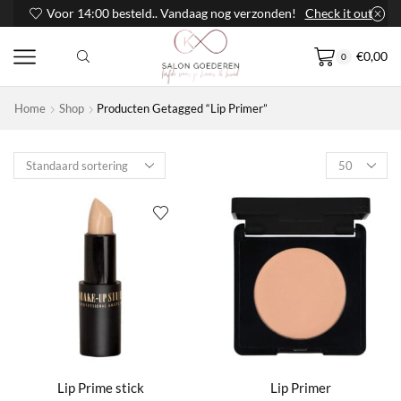
Voor 14:00 besteld.. Vandaag nog verzonden!
Check it out
€
0,00
0
Home
Shop
Producten Getagged “Lip Primer”
Products
per
page
Lip Prime stick
Lip Primer