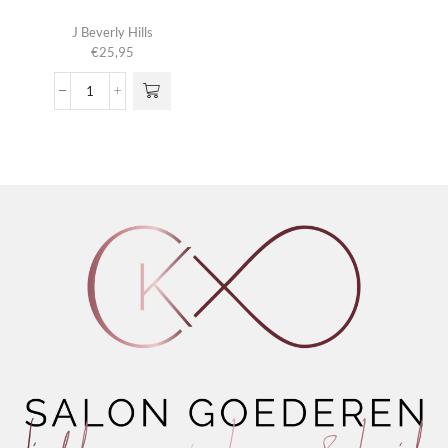
J Beverly Hills
€
25,95
Molding
Putty
aantal