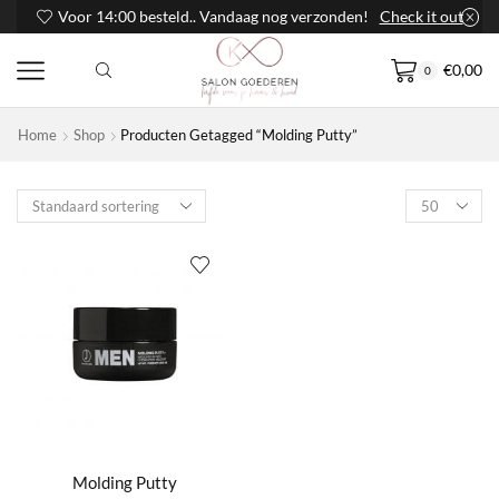
Voor 14:00 besteld.. Vandaag nog verzonden!
Check it out
€
0,00
0
Home
Shop
Producten Getagged “Molding Putty”
Products
per
page
Molding Putty