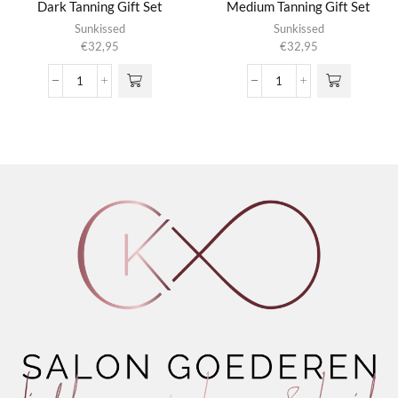
Dark Tanning Gift Set
Medium Tanning Gift Set
Sunkissed
Sunkissed
€
32,95
€
32,95
Natural
Natural
Glow
Glow
Collection
Collection
-
-
Dark
Medium
Tanning
Tanning
Gift
Gift
Set
Set
aantal
aantal