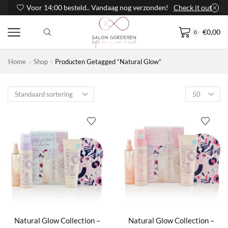
Voor 14:00 besteld.. Vandaag nog verzonden!
Check it out
€
0,00
0
Home
Shop
Producten Getagged “Natural Glow”
Products
per
page
Natural Glow Collection –
Natural Glow Collection –