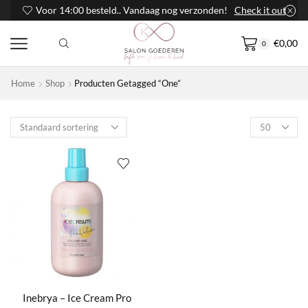
Voor 14:00 besteld.. Vandaag nog verzonden!
Check it out
€
0,00
0
Home
Shop
Producten Getagged “One”
Products
per
page
Inebrya – Ice Cream Pro