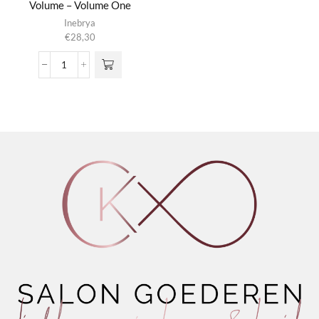
Volume – Volume One
Inebrya
€
28,30
Inebrya
-
Ice
Cream
Pro
Volume
-
Volume
One
aantal